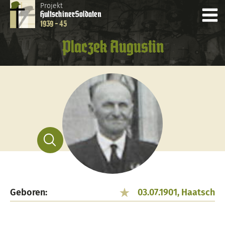
Projekt
Hultschiner
Soldaten
1939 - 45
Placzek Augustin
Geboren:
03.07.1901, Haatsch