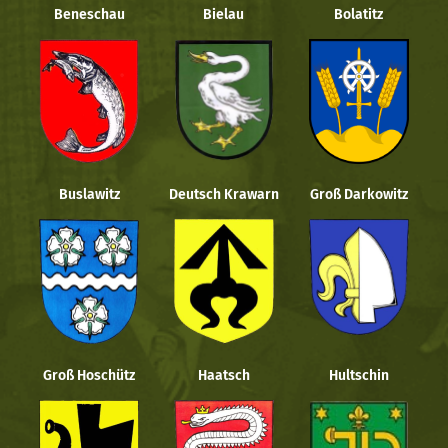
Beneschau
Bielau
Bolatitz
Buslawitz
Deutsch Krawarn
Groß Darkowitz
Groß Hoschütz
Haatsch
Hultschin