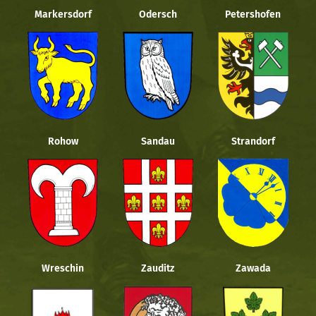
Markersdorf
Odersch
Petershofen
Rohow
Sandau
Strandorf
Wreschin
Zauditz
Zawada