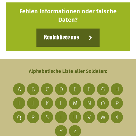
Fehlen Informationen oder falsche
Daten?
Kontaktiere uns
Alphabetische Liste aller Soldaten:
A
B
C
D
E
F
G
H
I
J
K
L
M
N
O
P
Q
R
S
T
U
V
W
X
Y
Z