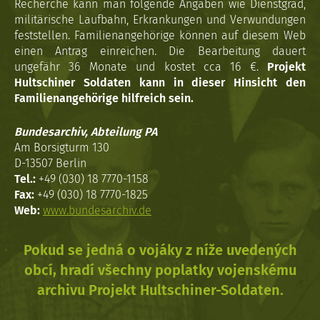
Recherche kann man folgende Angaben wie Dienstgrad,
militärische Laufbahn, Erkrankungen und Verwundungen
feststellen. Familienangehörige können auf diesem Web
einen Antrag einreichen. Die Bearbeitung dauert
ungefähr 36 Monate und kostet cca 16 €.
Projekt
Hultschiner Soldaten kann in dieser Hinsicht den
Familienangehörige hilfreich sein.
Bundesarchiv, Abteilung PA
Am Borsigturm 130
D-13507 Berlin
Tel.:
+49 (030) 18 7770-1158
Fax:
+49 (030) 18 7770-1825
Web:
www.bundesarchiv.de
Pokud se jedná o vojáky z níže uvedených
obcí, hradí všechny poplatky vojenskému
archivu Projekt Hultschiner-Soldaten.