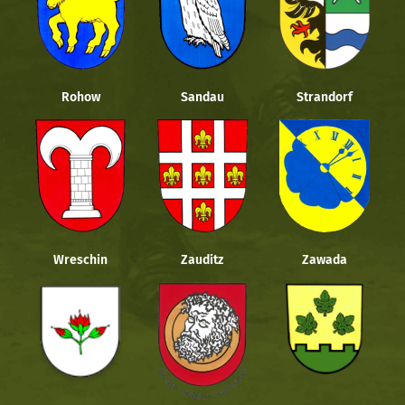
Rohow
Sandau
Strandorf
Wreschin
Zauditz
Zawada