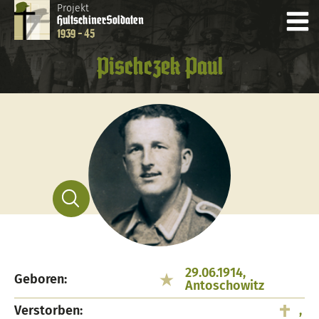
Projekt
Hultschiner
Soldaten
1939 - 45
Pischczek Paul
29.06.1914,
Geboren:
Antoschowitz
Verstorben:
,