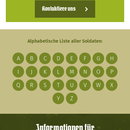
Kontaktiere uns
Alphabetische Liste aller Soldaten:
A
B
C
D
E
F
G
H
I
J
K
L
M
N
O
P
Q
R
S
T
U
V
W
X
Y
Z
Informationen für