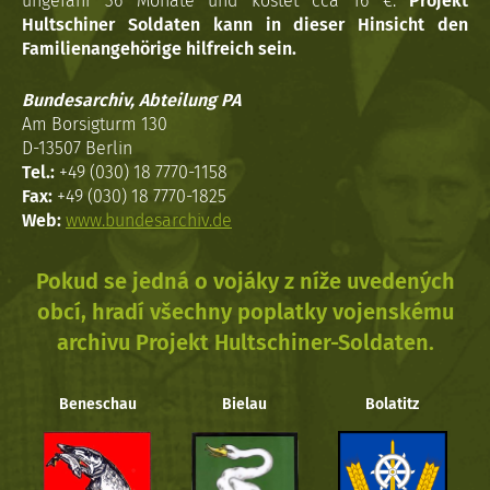
ungefähr 36 Monate und kostet cca 16 €.
Projekt
Hultschiner Soldaten kann in dieser Hinsicht den
Familienangehörige hilfreich sein.
Bundesarchiv, Abteilung PA
Am Borsigturm 130
D-13507 Berlin
Tel.:
+49 (030) 18 7770-1158
Fax:
+49 (030) 18 7770-1825
Web:
www.bundesarchiv.de
Pokud se jedná o vojáky z níže uvedených
obcí, hradí všechny poplatky vojenskému
archivu Projekt Hultschiner-Soldaten.
Beneschau
Bielau
Bolatitz