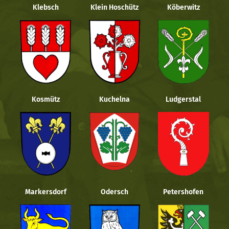
Klebsch
Klein Hoschütz
Köberwitz
Kosmütz
Kuchelna
Ludgerstal
Markersdorf
Odersch
Petershofen