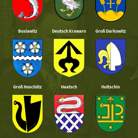
Buslawitz
Deutsch Krawarn
Groß Darkowitz
Groß Hoschütz
Haatsch
Hultschin