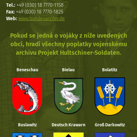
Tel.:
+49 (030) 18 7770-1158
Fax:
+49 (030) 18 7770-1825
Web:
www.bundesarchiv.de
Pokud se jedná o vojáky z níže uvedených
obcí, hradí všechny poplatky vojenskému
archivu Projekt Hultschiner-Soldaten.
Beneschau
Bielau
Bolatitz
Buslawitz
Deutsch Krawarn
Groß Darkowitz