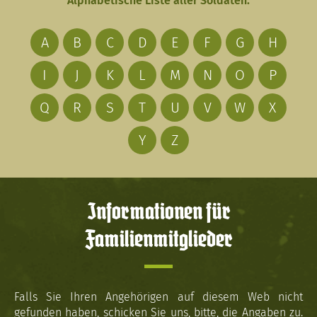
Alphabetische Liste aller Soldaten:
A
B
C
D
E
F
G
H
I
J
K
L
M
N
O
P
Q
R
S
T
U
V
W
X
Y
Z
Informationen für
Familienmitglieder
Falls Sie Ihren Angehörigen auf diesem Web nicht
gefunden haben, schicken Sie uns, bitte, die Angaben zu.