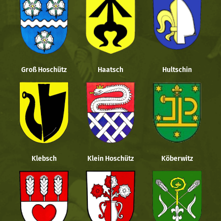
Groß Hoschütz
Haatsch
Hultschin
Klebsch
Klein Hoschütz
Köberwitz