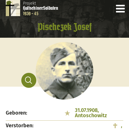
Projekt
Hultschiner
Soldaten
1939 - 45
Pischczek Josef
31.07.1908,
Geboren:
Antoschowitz
Verstorben:
,