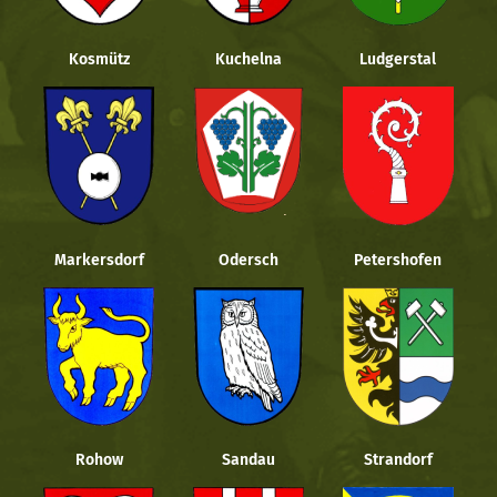
Kosmütz
Kuchelna
Ludgerstal
Markersdorf
Odersch
Petershofen
Rohow
Sandau
Strandorf