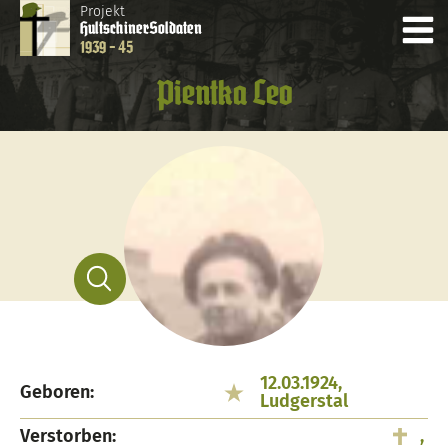
Projekt
Hultschiner
Soldaten
1939 - 45
Pientka Leo
12.03.1924,
Geboren:
Ludgerstal
Verstorben:
,