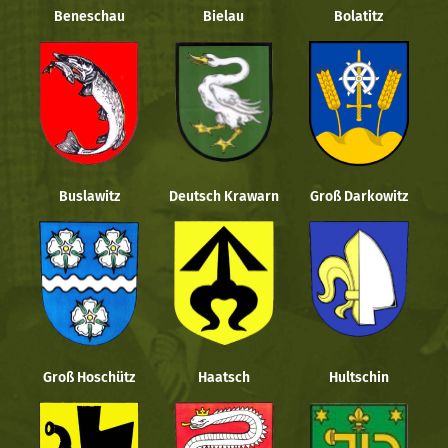
Beneschau
Bielau
Bolatitz
Buslawitz
Deutsch Krawarn
Groß Darkowitz
Groß Hoschütz
Haatsch
Hultschin