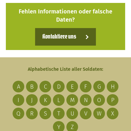
Fehlen Informationen oder falsche
Daten?
Kontaktiere uns
Alphabetische Liste aller Soldaten:
A
B
C
D
E
F
G
H
I
J
K
L
M
N
O
P
Q
R
S
T
U
V
W
X
Y
Z