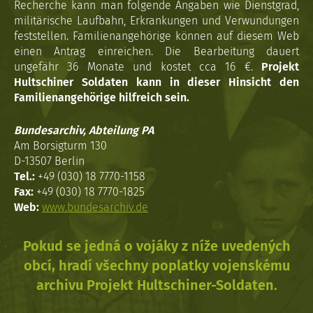
Recherche kann man folgende Angaben wie Dienstgrad,
militärische Laufbahn, Erkrankungen und Verwundungen
feststellen. Familienangehörige können auf diesem Web
einen Antrag einreichen. Die Bearbeitung dauert
ungefähr 36 Monate und kostet cca 16 €.
Projekt
Hultschiner Soldaten kann in dieser Hinsicht den
Familienangehörige hilfreich sein.
Bundesarchiv, Abteilung PA
Am Borsigturm 130
D-13507 Berlin
Tel.:
+49 (030) 18 7770-1158
Fax:
+49 (030) 18 7770-1825
Web:
www.bundesarchiv.de
Pokud se jedná o vojáky z níže uvedených
obcí, hradí všechny poplatky vojenskému
archivu Projekt Hultschiner-Soldaten.