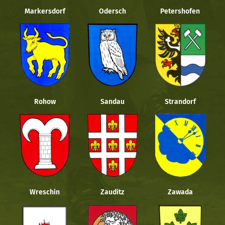
Markersdorf
Odersch
Petershofen
Rohow
Sandau
Strandorf
Wreschin
Zauditz
Zawada