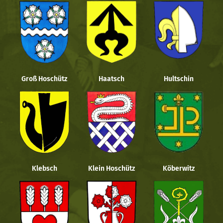
Groß Hoschütz
Haatsch
Hultschin
Klebsch
Klein Hoschütz
Köberwitz