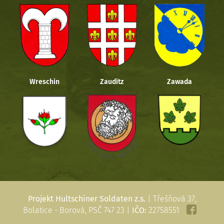
Wreschin
Zauditz
Zawada
Projekt Hultschiner Soldaten z.s.
| Třešňová 37,
Bolatice - Borová, PSČ 747 23 |
IČO:
22758551