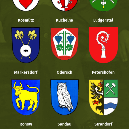
Kosmütz
Kuchelna
Ludgerstal
Markersdorf
Odersch
Petershofen
Rohow
Sandau
Strandorf