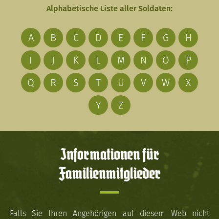
Alphabetische Liste aller Soldaten:
A
B
C
D
E
F
G
H
I
J
K
L
M
N
O
P
Q
R
S
T
U
V
W
X
Y
Z
Informationen für
Familienmitglieder
Falls Sie Ihren Angehörigen auf diesem Web nicht