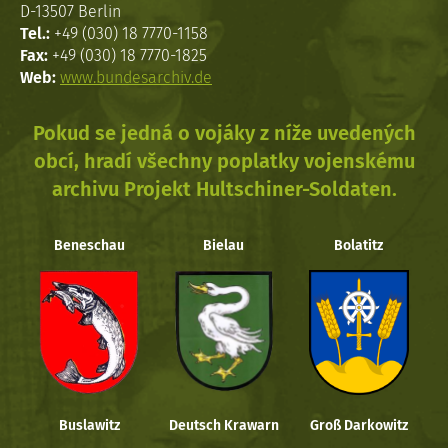
D-13507 Berlin
Tel.:
+49 (030) 18 7770-1158
Fax:
+49 (030) 18 7770-1825
Web:
www.bundesarchiv.de
Pokud se jedná o vojáky z níže uvedených
obcí, hradí všechny poplatky vojenskému
archivu Projekt Hultschiner-Soldaten.
Beneschau
Bielau
Bolatitz
Buslawitz
Deutsch Krawarn
Groß Darkowitz