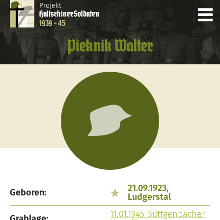
Projekt
Hultschiner
Soldaten
1939 - 45
Pieknik Walter
21.09.1923,
Geboren:
Ludgerstal
11.01.1945 Büttgenbacher
Grablage: