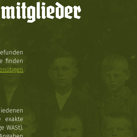
mitglieder
gefunden
e finden
enötigen
hiedenen
e exakte
ge WASt).
 Angaben