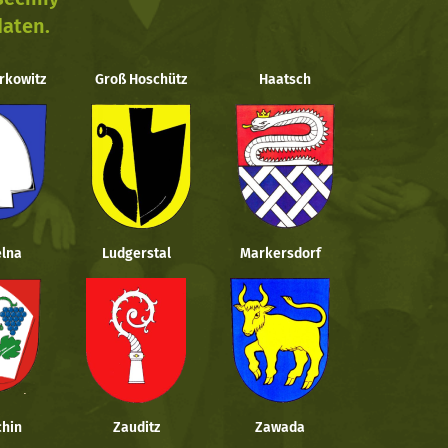
daten.
rkowitz
Groß Hoschütz
Haatsch
lna
Ludgerstal
Markersdorf
hin
Zauditz
Zawada