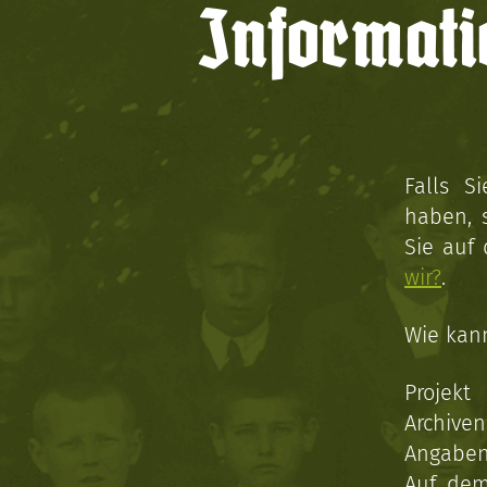
Informati
Falls S
haben, 
Sie auf
wir?
.
Wie kan
Projekt
Archive
Angaben 
Auf dem