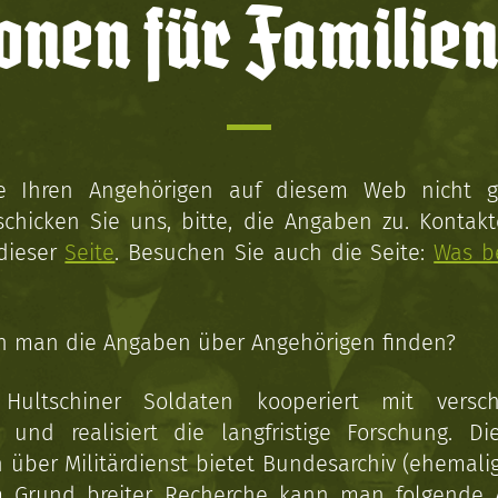
onen für Familien
ie Ihren Angehörigen auf diesem Web nicht 
schicken Sie uns, bitte, die Angaben zu. Kontakt
 dieser
Seite
. Besuchen Sie auch die Seite:
Was b
n man die Angaben über Angehörigen finden?
 Hultschiner Soldaten kooperiert mit versc
n und realisiert die langfristige Forschung. Di
über Militärdienst bietet Bundesarchiv (ehemali
 Grund breiter Recherche kann man folgende