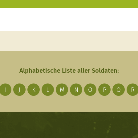
Alphabetische Liste aller Soldaten:
I
J
K
L
M
N
O
P
Q
R