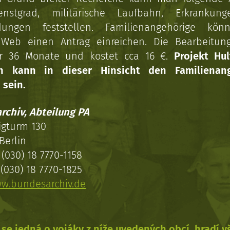
enstgrad, militärische Laufbahn, Erkrankun
dungen feststellen. Familienangehörige kön
Web einen Antrag einreichen. Die Bearbeitun
r 36 Monate und kostet cca 16 €.
Projekt Hul
en kann in dieser Hinsicht den Familienang
 sein.
rchiv, Abteilung PA
igturm 130
Berlin
(030) 18 7770-1158
(030) 18 7770-1825
w.bundesarchiv.de
se jedná o vojáky z níže uvedených obcí, hradí 