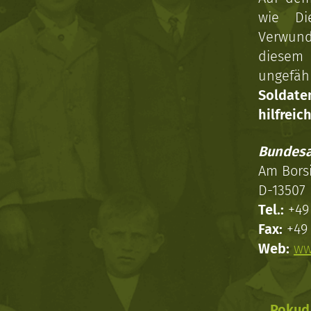
wie Di
Verwun
diesem 
ungefäh
Soldat
hilfreich
Bundesa
Am Bors
D-13507 
Tel.:
+49 
Fax:
+49 
Web:
ww
Pokud 