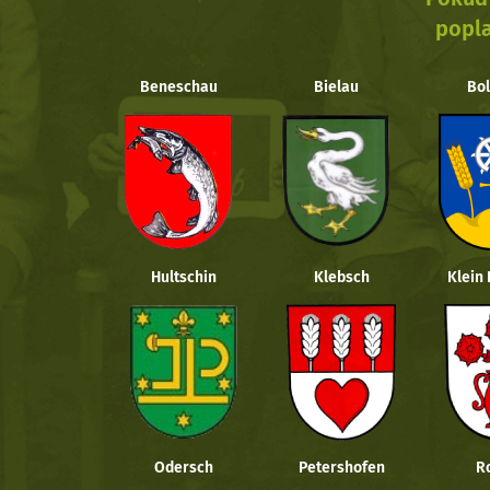
popla
Beneschau
Bielau
Bol
Hultschin
Klebsch
Klein
Odersch
Petershofen
R