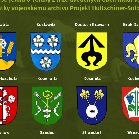
tky vojenskému archivu Projekt Hultschiner-Sol
atitz
Buslawitz
Deutsch Krawarn
Groß Da
 Hoschütz
Köberwitz
Kosmütz
Kuche
ohow
Sandau
Strandorf
Wresc