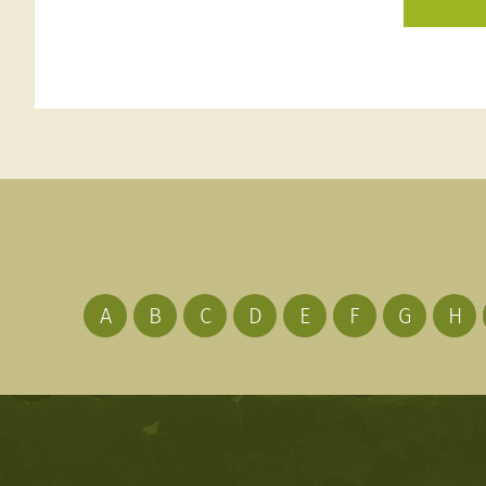
A
B
C
D
E
F
G
H