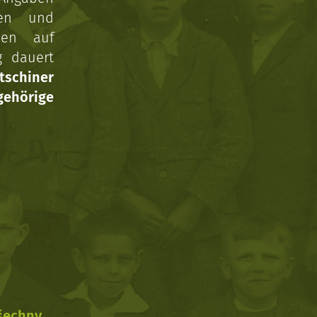
gen und
nen auf
g dauert
tschiner
ehörige
všechny