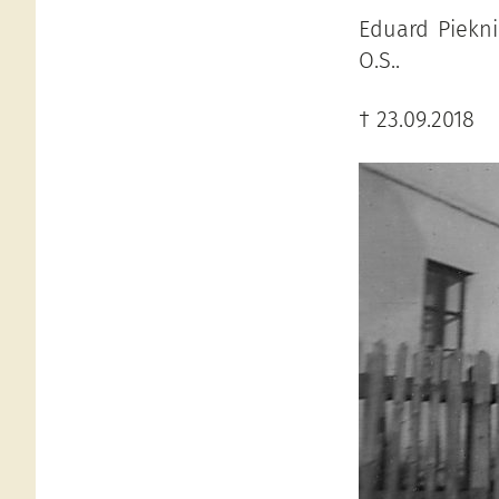
Eduard Piekn
O.S..
† 23.09.2018