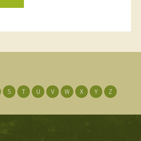
S
T
U
V
W
X
Y
Z