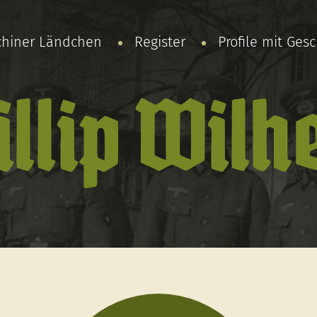
chiner Ländchen
Register
Profile mit Ges
illip Wilh