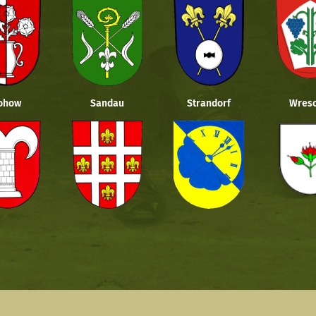
ohow
Sandau
Strandorf
Wresc