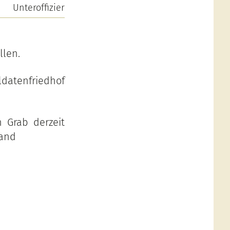
Unteroffizier
llen.
datenfriedhof
 Grab derzeit
land