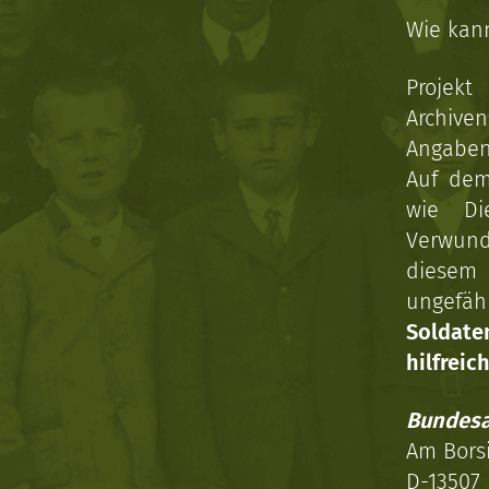
Wie kan
Projekt
Archive
Angaben 
Auf dem
wie Di
Verwun
diesem 
ungefäh
Soldat
hilfreich
Bundesa
Am Bors
D-13507 