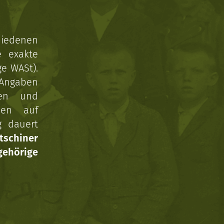
hiedenen
e exakte
ge WASt).
 Angaben
gen und
nen auf
g dauert
tschiner
ehörige