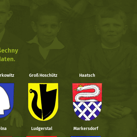
všechny
daten.
rkowitz
Groß Hoschütz
Haatsch
lna
Ludgerstal
Markersdorf