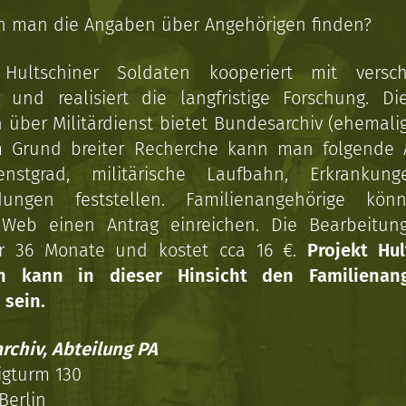
n man die Angaben über Angehörigen finden?
 Hultschiner Soldaten kooperiert mit versc
n und realisiert die langfristige Forschung. Di
über Militärdienst bietet Bundesarchiv (ehemali
 Grund breiter Recherche kann man folgende
enstgrad, militärische Laufbahn, Erkrankun
dungen feststellen. Familienangehörige kön
Web einen Antrag einreichen. Die Bearbeitun
r 36 Monate und kostet cca 16 €.
Projekt Hul
en kann in dieser Hinsicht den Familienang
 sein.
rchiv, Abteilung PA
igturm 130
Berlin