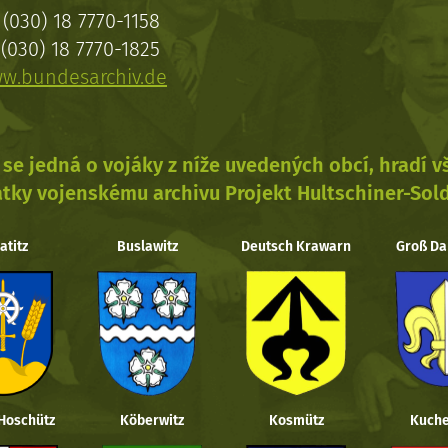
(030) 18 7770-1158
(030) 18 7770-1825
w.bundesarchiv.de
se jedná o vojáky z níže uvedených obcí, hradí 
tky vojenskému archivu Projekt Hultschiner-Sol
atitz
Buslawitz
Deutsch Krawarn
Groß Da
 Hoschütz
Köberwitz
Kosmütz
Kuche