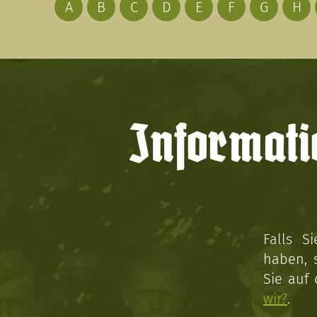
A
B
C
D
E
F
G
H
Informati
Falls S
haben, 
Sie auf
wir?
.