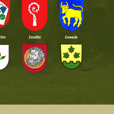
hin
Zauditz
Zawada