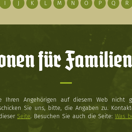
I
J
K
L
M
N
O
P
Q
R
onen für Familien
ie Ihren Angehörigen auf diesem Web nicht 
schicken Sie uns, bitte, die Angaben zu. Kontakt
 dieser
Seite
. Besuchen Sie auch die Seite:
Was b