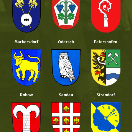
Markersdorf
Odersch
Petershofen
Rohow
Sandau
Strandorf