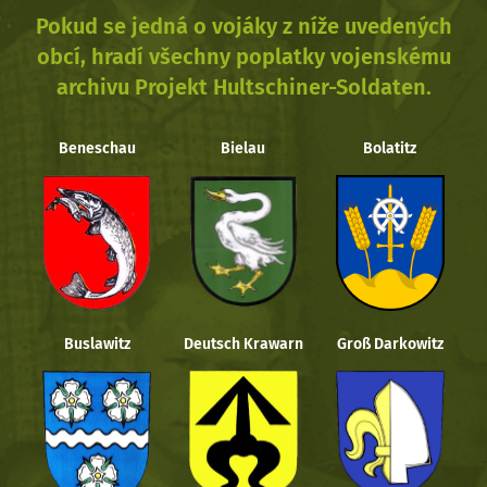
Pokud se jedná o vojáky z níže uvedených
obcí, hradí všechny poplatky vojenskému
archivu Projekt Hultschiner-Soldaten.
Beneschau
Bielau
Bolatitz
Buslawitz
Deutsch Krawarn
Groß Darkowitz