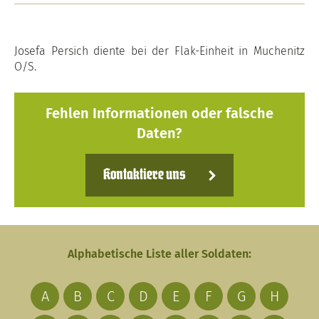
Josefa Persich diente bei der Flak-Einheit in Muchenitz
O/S.
Fehlen Informationen oder falsche
Daten?
Kontaktiere uns
Alphabetische Liste aller Soldaten:
A
B
C
D
E
F
G
H