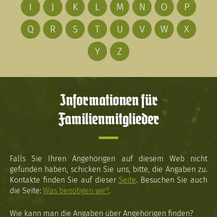
I
J
K
L
M
N
O
P
Q
R
S
T
U
V
W
X
Y
Z
Informationen für
Familienmitglieder
Falls Sie Ihren Angehörigen auf diesem Web nicht
gefunden haben, schicken Sie uns, bitte, die Angaben zu.
Kontakte finden Sie auf dieser
Seite
. Besuchen Sie auch
die Seite:
Was benötigen wir?
.
Wie kann man die Angaben über Angehörigen finden?