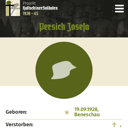
Projekt
Hultschiner
Soldaten
1939 - 45
Persich Josefa
19.09.1928,
Geboren:
Beneschau
Verstorben:
,