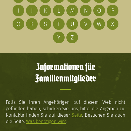
I
J
K
L
M
N
O
P
Q
R
S
T
U
V
W
X
Y
Z
Informationen für
Familienmitglieder
Falls Sie Ihren Angehörigen auf diesem Web nicht
gefunden haben, schicken Sie uns, bitte, die Angaben zu.
Kontakte finden Sie auf dieser
Seite
. Besuchen Sie auch
die Seite:
Was benötigen wir?
.