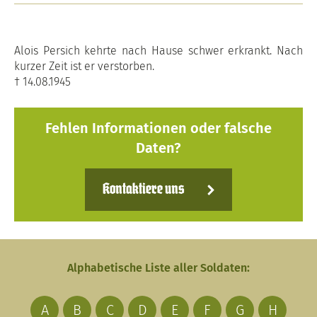
Alois Persich kehrte nach Hause schwer erkrankt. Nach
kurzer Zeit ist er verstorben.
† 14.08.1945
Fehlen Informationen oder falsche
Daten?
Kontaktiere uns
Alphabetische Liste aller Soldaten:
A
B
C
D
E
F
G
H