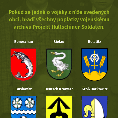
Pokud se jedná o vojáky z níže uvedených
obcí, hradí všechny poplatky vojenskému
archivu Projekt Hultschiner-Soldaten.
Beneschau
Bielau
Bolatitz
Buslawitz
Deutsch Krawarn
Groß Darkowitz