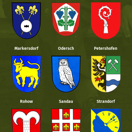
Markersdorf
Odersch
Petershofen
Rohow
Sandau
Strandorf