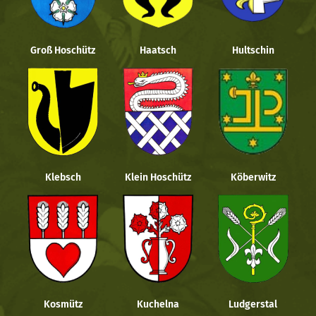
Groß Hoschütz
Haatsch
Hultschin
Klebsch
Klein Hoschütz
Köberwitz
Kosmütz
Kuchelna
Ludgerstal