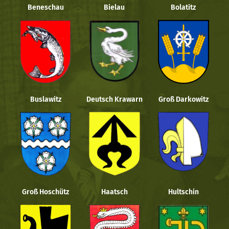
Beneschau
Bielau
Bolatitz
Buslawitz
Deutsch Krawarn
Groß Darkowitz
Groß Hoschütz
Haatsch
Hultschin