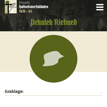
Projekt
Hultschiner
Soldaten
1939 - 45
Pchalek Richard
Grablage:
.