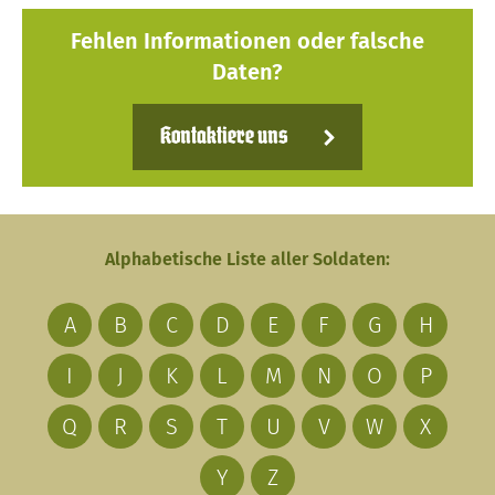
Fehlen Informationen oder falsche
Daten?
Kontaktiere uns
Alphabetische Liste aller Soldaten:
A
B
C
D
E
F
G
H
I
J
K
L
M
N
O
P
Q
R
S
T
U
V
W
X
Y
Z