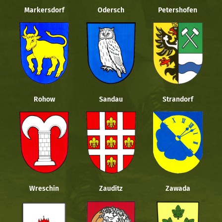
Markersdorf
Odersch
Petershofen
Rohow
Sandau
Strandorf
Wreschin
Zauditz
Zawada