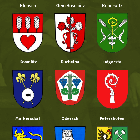
Klebsch
Klein Hoschütz
Köberwitz
Kosmütz
Kuchelna
Ludgerstal
Markersdorf
Odersch
Petershofen