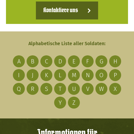
Kontaktiere uns
Alphabetische Liste aller Soldaten:
A
B
C
D
E
F
G
H
I
J
K
L
M
N
O
P
Q
R
S
T
U
V
W
X
Y
Z
Informationen für