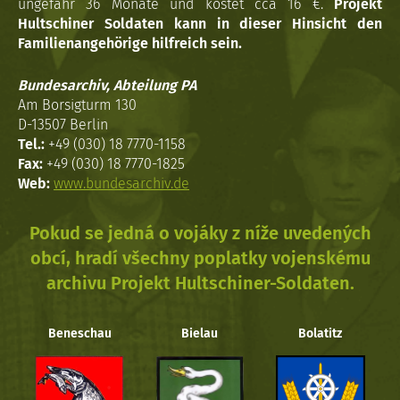
ungefähr 36 Monate und kostet cca 16 €.
Projekt
Hultschiner Soldaten kann in dieser Hinsicht den
Familienangehörige hilfreich sein.
Bundesarchiv, Abteilung PA
Am Borsigturm 130
D-13507 Berlin
Tel.:
+49 (030) 18 7770-1158
Fax:
+49 (030) 18 7770-1825
Web:
www.bundesarchiv.de
Pokud se jedná o vojáky z níže uvedených
obcí, hradí všechny poplatky vojenskému
archivu Projekt Hultschiner-Soldaten.
Beneschau
Bielau
Bolatitz