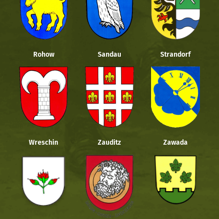
Rohow
Sandau
Strandorf
Wreschin
Zauditz
Zawada