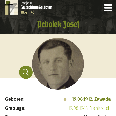
Projekt
Hultschiner
Soldaten
1939 - 45
Pchalek Josef
Geboren:
19.08.1912, Zawada
Grablage:
19.08.1944 Frankreich