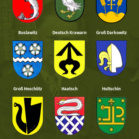
Buslawitz
Deutsch Krawarn
Groß Darkowitz
Groß Hoschütz
Haatsch
Hultschin