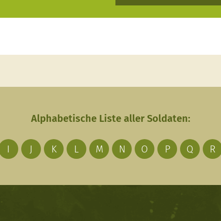
Alphabetische Liste aller Soldaten:
I
J
K
L
M
N
O
P
Q
R