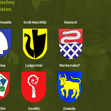
všechny
daten.
rkowitz
Groß Hoschütz
Haatsch
lna
Ludgerstal
Markersdorf
hin
Zauditz
Zawada