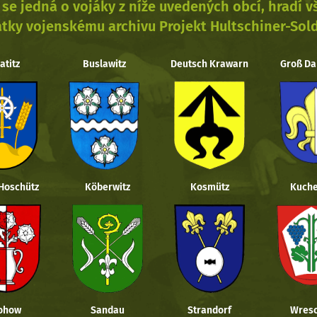
se jedná o vojáky z níže uvedených obcí, hradí 
tky vojenskému archivu Projekt Hultschiner-Sol
atitz
Buslawitz
Deutsch Krawarn
Groß Da
 Hoschütz
Köberwitz
Kosmütz
Kuche
ohow
Sandau
Strandorf
Wresc