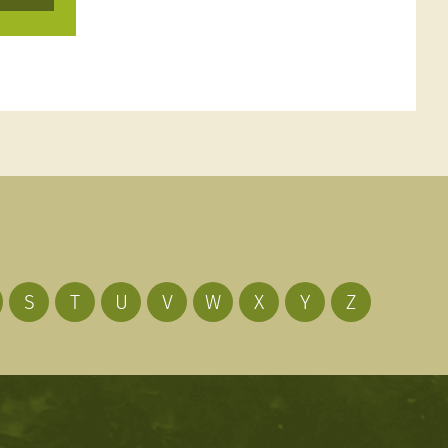
S
T
U
V
W
X
Y
Z