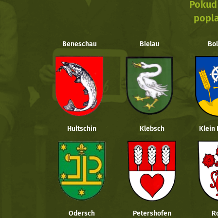
Pokud 
popla
Beneschau
Bielau
Bol
Hultschin
Klebsch
Klein
Odersch
Petershofen
R