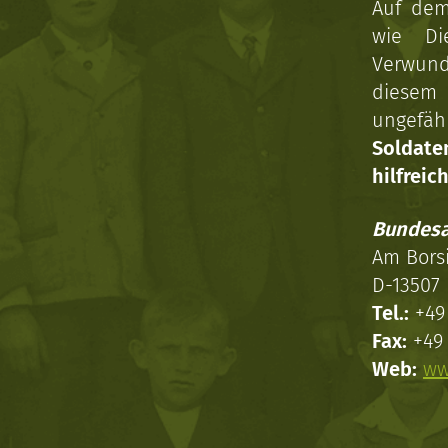
Auf dem
wie Di
Verwun
diesem 
ungefäh
Soldat
hilfreich
Bundesa
Am Bors
D-13507 
Tel.:
+49 
Fax:
+49 
Web:
ww