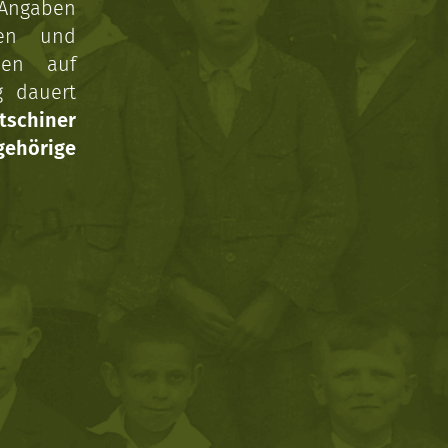
 Angaben
gen und
nen auf
g dauert
tschiner
ehörige