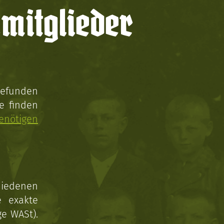
mitglieder
gefunden
e finden
enötigen
hiedenen
e exakte
ge WASt).