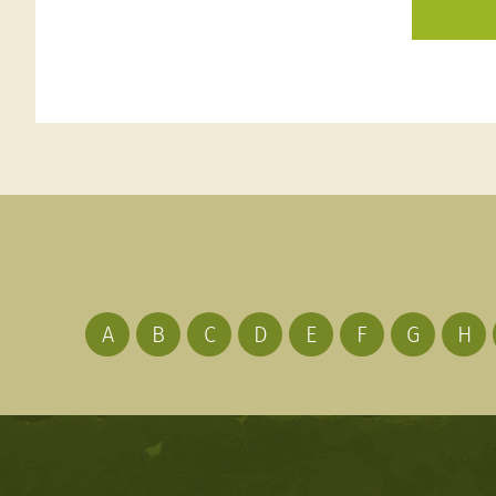
A
B
C
D
E
F
G
H