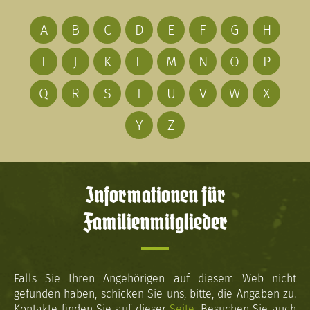
A
B
C
D
E
F
G
H
I
J
K
L
M
N
O
P
Q
R
S
T
U
V
W
X
Y
Z
Informationen für
Familienmitglieder
Falls Sie Ihren Angehörigen auf diesem Web nicht
gefunden haben, schicken Sie uns, bitte, die Angaben zu.
Kontakte finden Sie auf dieser
Seite
. Besuchen Sie auch