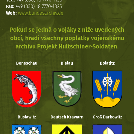
Fax:
+49 (030) 18 7770-1825
Web:
www.bundesarchiv.de
Pokud se jedná o vojáky z níže uvedených
obcí, hradí všechny poplatky vojenskému
archivu Projekt Hultschiner-Soldaten.
Beneschau
Bielau
Bolatitz
Buslawitz
Deutsch Krawarn
Groß Darkowitz