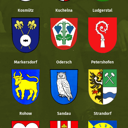
Kosmütz
Kuchelna
Ludgerstal
Markersdorf
Odersch
Petershofen
Rohow
Sandau
Strandorf