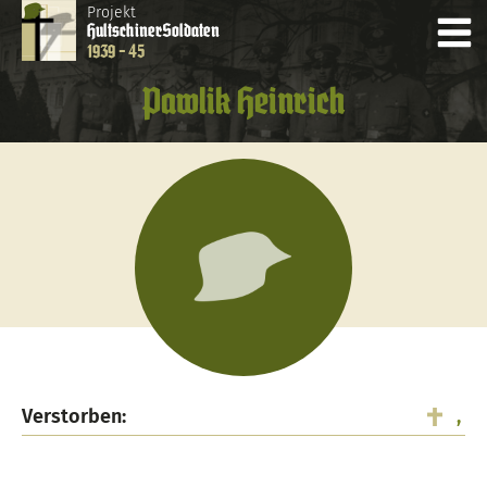
Projekt
Hultschiner
Soldaten
1939 - 45
Pawlik Heinrich
Verstorben:
,