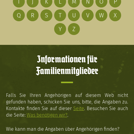
I
J
K
L
M
N
O
P
Q
R
S
T
U
V
W
X
Y
Z
Informationen für
Familienmitglieder
Falls Sie Ihren Angehörigen auf diesem Web nicht
gefunden haben, schicken Sie uns, bitte, die Angaben zu.
Kontakte finden Sie auf dieser
Seite
. Besuchen Sie auch
die Seite:
Was benötigen wir?
.
Wie kann man die Angaben über Angehörigen finden?