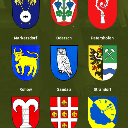
Markersdorf
Odersch
Petershofen
Rohow
Sandau
Strandorf