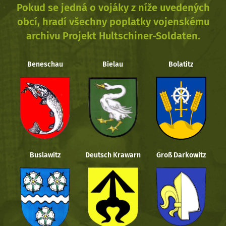
Pokud se jedná o vojáky z níže uvedených
obcí, hradí všechny poplatky vojenskému
archivu Projekt Hultschiner-Soldaten.
Beneschau
Bielau
Bolatitz
Buslawitz
Deutsch Krawarn
Groß Darkowitz