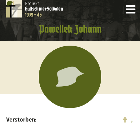
Projekt
Hultschiner
Soldaten
1939 - 45
Pawellek Johann
Verstorben:
,