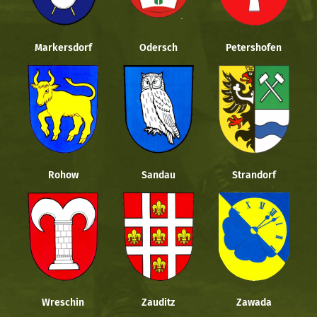
Markersdorf
Odersch
Petershofen
Rohow
Sandau
Strandorf
Wreschin
Zauditz
Zawada