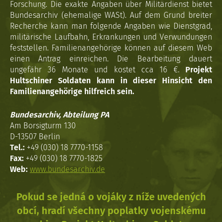
Forschung. Die exakte Angaben über Militärdienst bietet
Bundesarchiv (ehemalige WASt). Auf dem Grund breiter
Recherche kann man folgende Angaben wie Dienstgrad,
militärische Laufbahn, Erkrankungen und Verwundungen
feststellen. Familienangehörige können auf diesem Web
einen Antrag einreichen. Die Bearbeitung dauert
ungefähr 36 Monate und kostet cca 16 €.
Projekt
Hultschiner Soldaten kann in dieser Hinsicht den
Familienangehörige hilfreich sein.
Bundesarchiv, Abteilung PA
Am Borsigturm 130
D-13507 Berlin
Tel.:
+49 (030) 18 7770-1158
Fax:
+49 (030) 18 7770-1825
Web:
www.bundesarchiv.de
Pokud se jedná o vojáky z níže uvedených
obcí, hradí všechny poplatky vojenskému