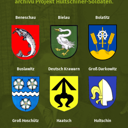
archivu Projekt Hultschiner-Soldaten.
Beneschau
Bielau
Bolatitz
Buslawitz
Deutsch Krawarn
Groß Darkowitz
Groß Hoschütz
Haatsch
Hultschin