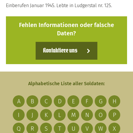
Einberufen Januar 1945. Lebte in Ludgerstal nr. 125.
Fehlen Informationen oder falsche
Daten?
Kontaktiere uns
Alphabetische Liste aller Soldaten:
A
B
C
D
E
F
G
H
I
J
K
L
M
N
O
P
Q
R
S
T
U
V
W
X