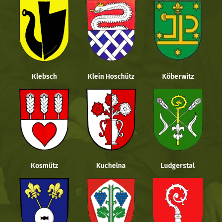
Klebsch
Klein Hoschütz
Köberwitz
Kosmütz
Kuchelna
Ludgerstal