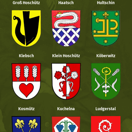
Groß Hoschütz
Haatsch
Hultschin
Klebsch
Klein Hoschütz
Köberwitz
Kosmütz
Kuchelna
Ludgerstal