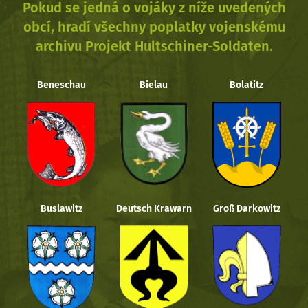
Pokud se jedná o vojáky z níže uvedených
obcí, hradí všechny poplatky vojenskému
archivu Projekt Hultschiner-Soldaten.
Beneschau
Bielau
Bolatitz
Buslawitz
Deutsch Krawarn
Groß Darkowitz