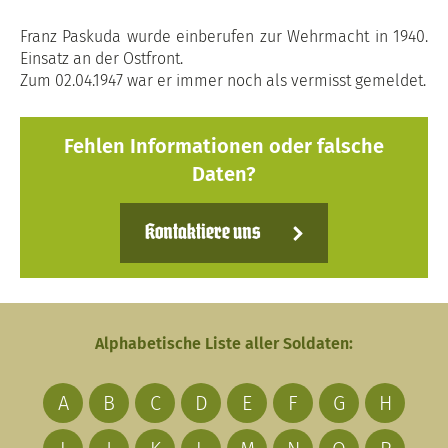
Franz Paskuda wurde einberufen zur Wehrmacht in 1940.
Einsatz an der Ostfront.
Zum 02.04.1947 war er immer noch als vermisst gemeldet.
Fehlen Informationen oder falsche
Daten?
Kontaktiere uns
Alphabetische Liste aller Soldaten:
A
B
C
D
E
F
G
H