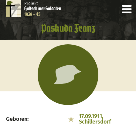
Projekt
Hultschiner
Soldaten
1939 - 45
Paskuda Franz
17.09.1911,
Geboren:
Schillersdorf