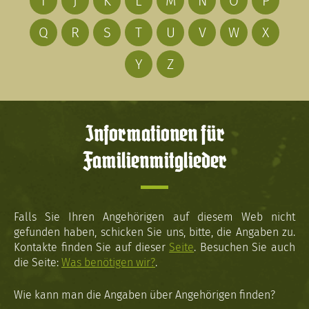
I
J
K
L
M
N
O
P
Q
R
S
T
U
V
W
X
Y
Z
Informationen für
Familienmitglieder
Falls Sie Ihren Angehörigen auf diesem Web nicht
gefunden haben, schicken Sie uns, bitte, die Angaben zu.
Kontakte finden Sie auf dieser
Seite
. Besuchen Sie auch
die Seite:
Was benötigen wir?
.
Wie kann man die Angaben über Angehörigen finden?