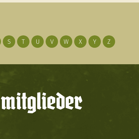
S
T
U
V
W
X
Y
Z
mitglieder