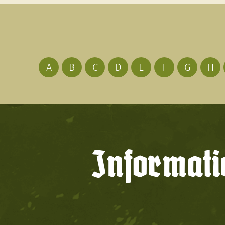
A
B
C
D
E
F
G
H
Informati