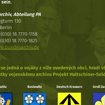
 sein.
rchiv, Abteilung PA
igturm 130
Berlin
(030) 18 7770-1158
(030) 18 7770-1825
w.bundesarchiv.de
se jedná o vojáky z níže uvedených obcí, hradí 
tky vojenskému archivu Projekt Hultschiner-Sol
atitz
Buslawitz
Deutsch Krawarn
Groß Da