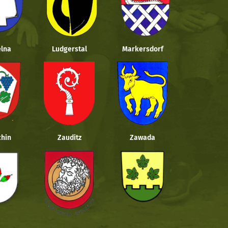
lna
Ludgerstal
Markersdorf
hin
Zauditz
Zawada