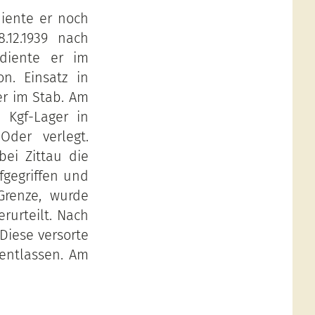
diente er noch
.12.1939 nach
diente er im
on. Einsatz in
er im Stab. Am
. Kgf-Lager in
Oder verlegt.
ei Zittau die
fgegriffen und
Grenze, wurde
erurteilt. Nach
 Diese versorte
entlassen. Am