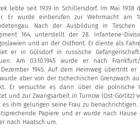
zek lebte seit 1939 in Schillersdorf. Im Mai 1938 
r. Er wurde einberufen zur Wehrmacht am 18
Sudetengau. Nach der Ausbildung in Teschen 
giment 164, unterstellt der 28. Infanterie-Divisi
ugoslawien und an der Ostfront. Er diente als Fahr
riet er in Gölsdorf in russische Gefangenschaft
auen. Am 03.10.1945 wurde er nach Frankfurt/
 Dezember 1945. Auf dem Heimweg übertritt er b
 wurde aber von der tschechischen Grenzwach au
ckt. Er versuchte es dann über die polnische 
et und zur Zwangsarbeit in Turnow (Ost-Görlitz) v
st es ihm gelungen seine Frau zu benachrichtigen.
entsprechende Papiere und er wurde nach Hause 
g er nach Haatsch um.