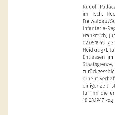
Rudolf Pallac
im Tsch. Hee
Freiwaldau/
Infanterie-Re
Frankreich, J
02.05.1945 ge
Heidkrug/Lit
Entlassen im
Staatsgrenze,
zurückgeschi
erneut verhaft
einiger Zeit i
für ihn die 
18.03.1947 zo