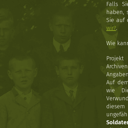
Falls S
haben, 
Sie auf
wir?
.
Wie kan
Projekt
Archive
Angaben 
Auf dem
wie Di
Verwun
diesem 
ungefäh
Soldat