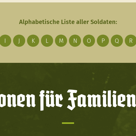
Alphabetische Liste aller Soldaten:
I
J
K
L
M
N
O
P
Q
R
onen für Familien