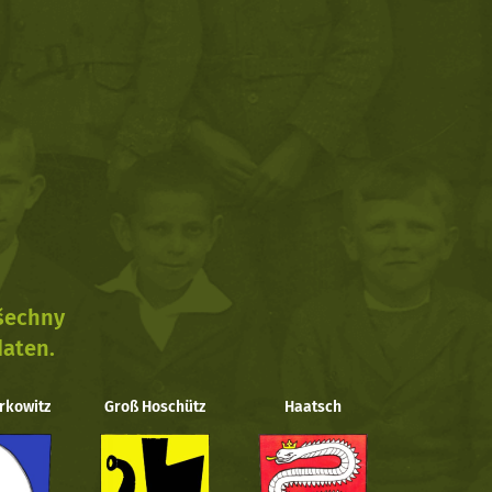
všechny
daten.
rkowitz
Groß Hoschütz
Haatsch