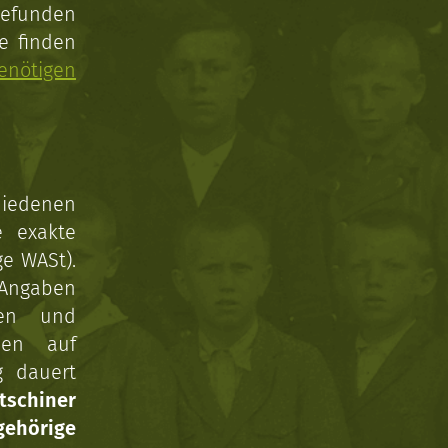
gefunden
e finden
enötigen
hiedenen
e exakte
ge WASt).
 Angaben
gen und
nen auf
g dauert
tschiner
ehörige