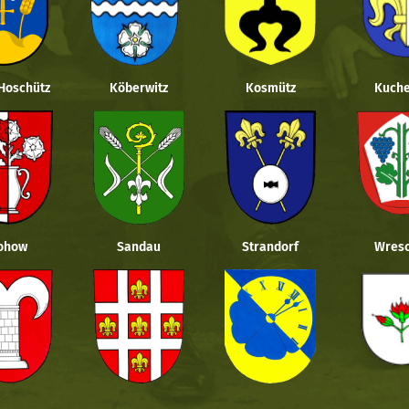
 Hoschütz
Köberwitz
Kosmütz
Kuche
ohow
Sandau
Strandorf
Wresc