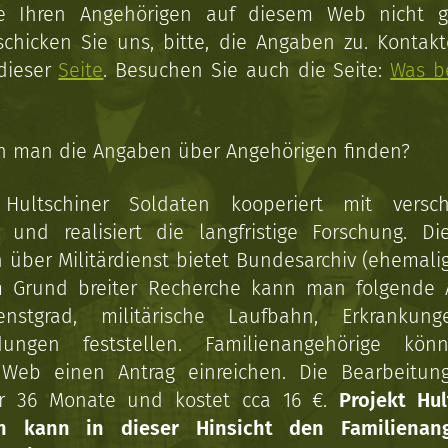
ie Ihren Angehörigen auf diesem Web nicht 
schicken Sie uns, bitte, die Angaben zu. Kontakt
 dieser
Seite
. Besuchen Sie auch die Seite:
Was b
n man die Angaben über Angehörigen finden?
 Hultschiner Soldaten kooperiert mit versc
n und realisiert die langfristige Forschung. Di
über Militärdienst bietet Bundesarchiv (ehemali
 Grund breiter Recherche kann man folgende
enstgrad, militärische Laufbahn, Erkrankun
dungen feststellen. Familienangehörige kön
Web einen Antrag einreichen. Die Bearbeitun
r 36 Monate und kostet cca 16 €.
Projekt Hul
en kann in dieser Hinsicht den Familienang