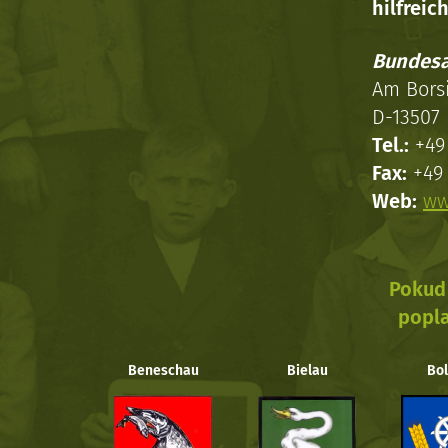
hilfreich
Bundesa
Am Bors
D-13507 
Tel.:
+49 
Fax:
+49 
Web:
ww
Pokud 
popla
Beneschau
Bielau
Bol