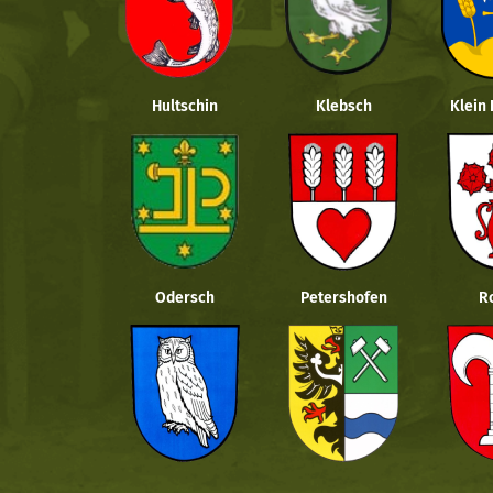
Hultschin
Klebsch
Klein
Odersch
Petershofen
R