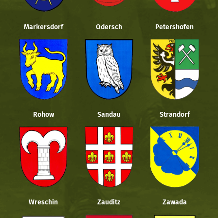
Markersdorf
Odersch
Petershofen
Rohow
Sandau
Strandorf
Wreschin
Zauditz
Zawada