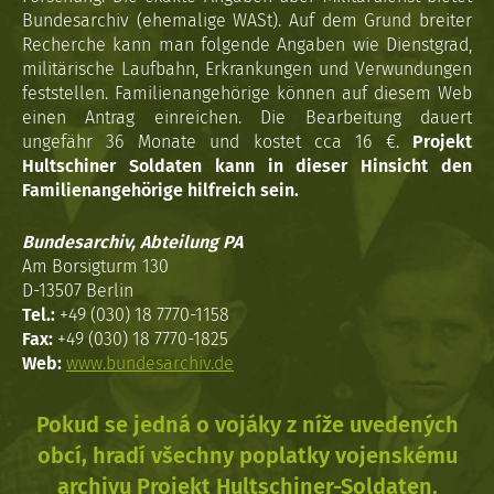
Bundesarchiv (ehemalige WASt). Auf dem Grund breiter
Recherche kann man folgende Angaben wie Dienstgrad,
militärische Laufbahn, Erkrankungen und Verwundungen
feststellen. Familienangehörige können auf diesem Web
einen Antrag einreichen. Die Bearbeitung dauert
ungefähr 36 Monate und kostet cca 16 €.
Projekt
Hultschiner Soldaten kann in dieser Hinsicht den
Familienangehörige hilfreich sein.
Bundesarchiv, Abteilung PA
Am Borsigturm 130
D-13507 Berlin
Tel.:
+49 (030) 18 7770-1158
Fax:
+49 (030) 18 7770-1825
Web:
www.bundesarchiv.de
Pokud se jedná o vojáky z níže uvedených
obcí, hradí všechny poplatky vojenskému
archivu Projekt Hultschiner-Soldaten.