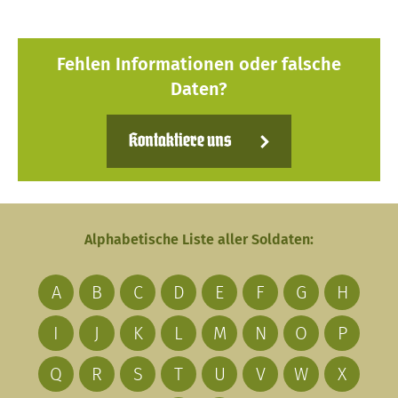
Fehlen Informationen oder falsche
Daten?
Kontaktiere uns
Alphabetische Liste aller Soldaten:
A
B
C
D
E
F
G
H
I
J
K
L
M
N
O
P
Q
R
S
T
U
V
W
X