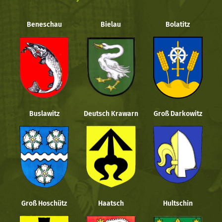
Beneschau
Bielau
Bolatitz
Buslawitz
Deutsch Krawarn
Groß Darkowitz
Groß Hoschütz
Haatsch
Hultschin