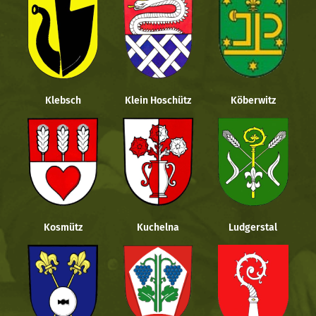
Klebsch
Klein Hoschütz
Köberwitz
Kosmütz
Kuchelna
Ludgerstal