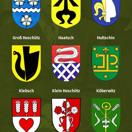
Groß Hoschütz
Haatsch
Hultschin
Klebsch
Klein Hoschütz
Köberwitz