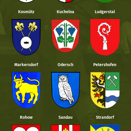
Kosmütz
Kuchelna
Ludgerstal
Markersdorf
Odersch
Petershofen
Rohow
Sandau
Strandorf