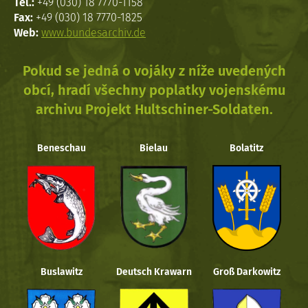
Tel.:
+49 (030) 18 7770-1158
Fax:
+49 (030) 18 7770-1825
Web:
www.bundesarchiv.de
Pokud se jedná o vojáky z níže uvedených
obcí, hradí všechny poplatky vojenskému
archivu Projekt Hultschiner-Soldaten.
Beneschau
Bielau
Bolatitz
Buslawitz
Deutsch Krawarn
Groß Darkowitz