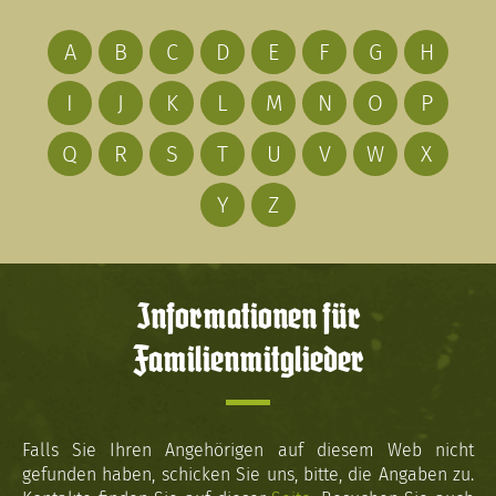
A
B
C
D
E
F
G
H
I
J
K
L
M
N
O
P
Q
R
S
T
U
V
W
X
Y
Z
Informationen für
Familienmitglieder
Falls Sie Ihren Angehörigen auf diesem Web nicht
gefunden haben, schicken Sie uns, bitte, die Angaben zu.