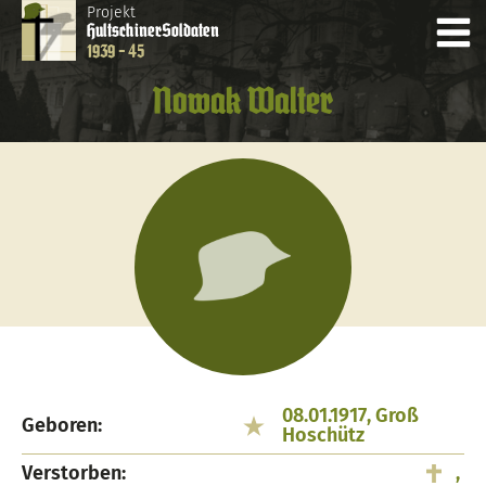
Projekt
Hultschiner
Soldaten
1939 - 45
Nowak Walter
08.01.1917, Groß
Geboren:
Hoschütz
Verstorben:
,