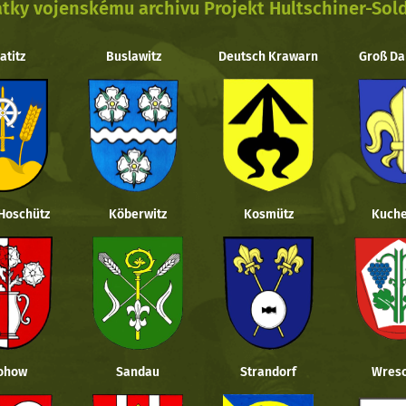
tky vojenskému archivu Projekt Hultschiner-Sol
atitz
Buslawitz
Deutsch Krawarn
Groß Da
 Hoschütz
Köberwitz
Kosmütz
Kuche
ohow
Sandau
Strandorf
Wresc