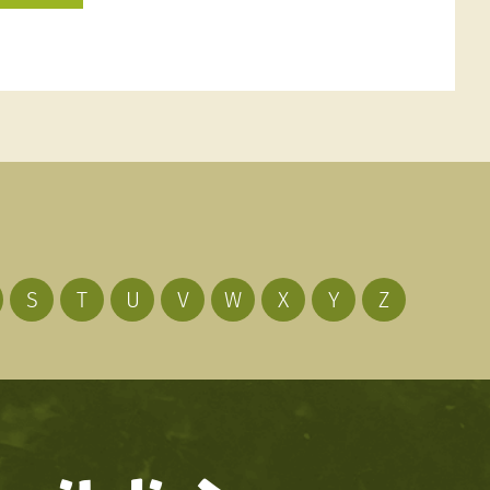
S
T
U
V
W
X
Y
Z