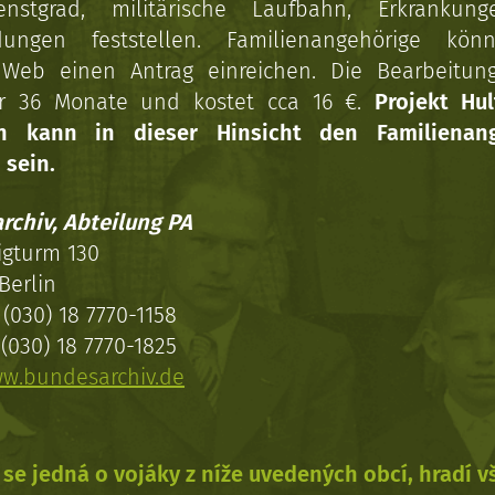
enstgrad, militärische Laufbahn, Erkrankun
dungen feststellen. Familienangehörige kön
Web einen Antrag einreichen. Die Bearbeitun
r 36 Monate und kostet cca 16 €.
Projekt Hul
en kann in dieser Hinsicht den Familienang
 sein.
rchiv, Abteilung PA
igturm 130
Berlin
(030) 18 7770-1158
(030) 18 7770-1825
w.bundesarchiv.de
se jedná o vojáky z níže uvedených obcí, hradí 