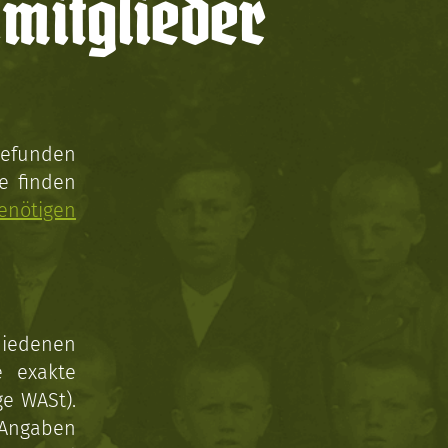
mitglieder
gefunden
e finden
enötigen
hiedenen
e exakte
ge WASt).
 Angaben