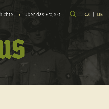
chichte
Über das Projekt
CZ
|
DE
us