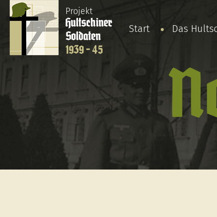
Projekt
Hultschiner
Start
Das Hults
Soldaten
1939 - 45
N