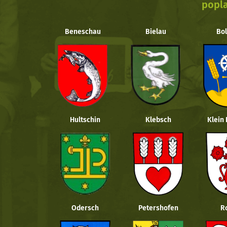
popla
Beneschau
Bielau
Bol
Hultschin
Klebsch
Klein
Odersch
Petershofen
R