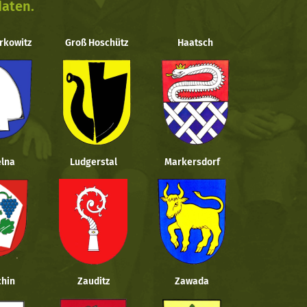
daten.
rkowitz
Groß Hoschütz
Haatsch
lna
Ludgerstal
Markersdorf
hin
Zauditz
Zawada