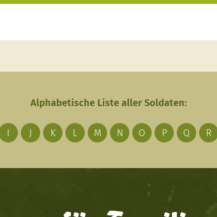
Alphabetische Liste aller Soldaten:
I
J
K
L
M
N
O
P
Q
R