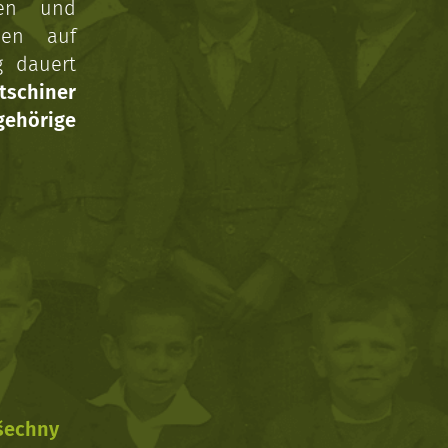
gen und
nen auf
g dauert
tschiner
ehörige
všechny