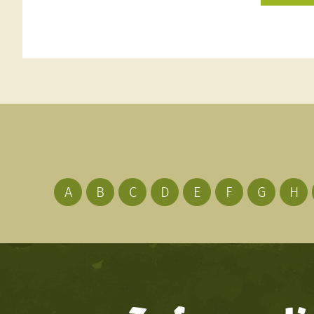
A
B
C
D
E
F
G
H