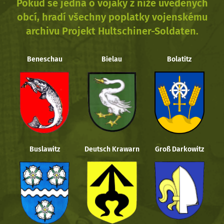
Pokud se jedná o vojáky z níže uvedených
obcí, hradí všechny poplatky vojenskému
archivu Projekt Hultschiner-Soldaten.
Beneschau
Bielau
Bolatitz
Buslawitz
Deutsch Krawarn
Groß Darkowitz