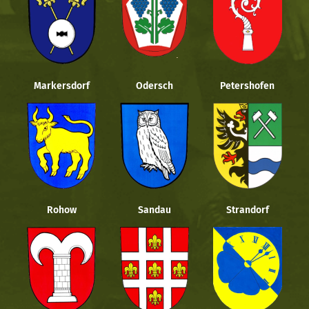
Markersdorf
Odersch
Petershofen
Rohow
Sandau
Strandorf