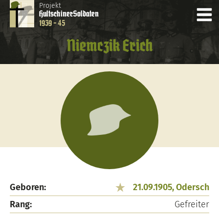
Projekt
Hultschiner
Soldaten
1939 - 45
Niemczik Erich
Geboren:
21.09.1905, Odersch
Rang:
Gefreiter