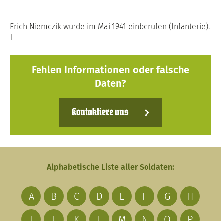
Erich Niemczik wurde im Mai 1941 einberufen (Infanterie).
†
Fehlen Informationen oder falsche
Daten?
Kontaktiere uns
Alphabetische Liste aller Soldaten:
A
B
C
D
E
F
G
H
I
J
K
L
M
N
O
P