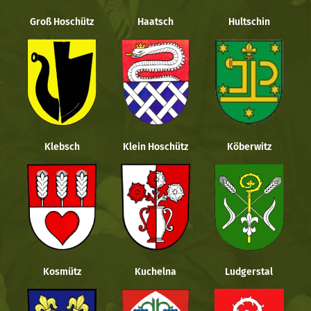
Groß Hoschütz
Haatsch
Hultschin
Klebsch
Klein Hoschütz
Köberwitz
Kosmütz
Kuchelna
Ludgerstal