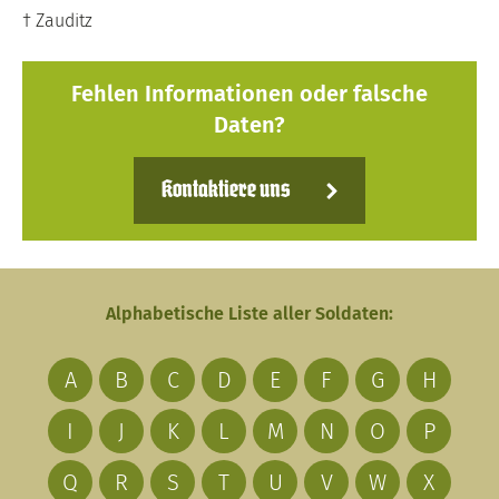
† Zauditz
Fehlen Informationen oder falsche
Daten?
Kontaktiere uns
Alphabetische Liste aller Soldaten:
A
B
C
D
E
F
G
H
I
J
K
L
M
N
O
P
Q
R
S
T
U
V
W
X