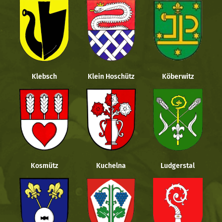
Klebsch
Klein Hoschütz
Köberwitz
Kosmütz
Kuchelna
Ludgerstal