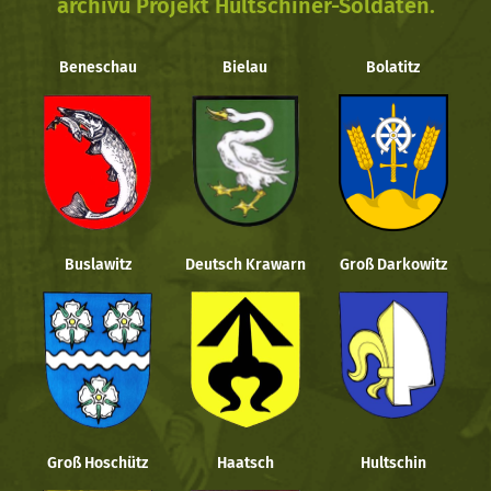
archivu Projekt Hultschiner-Soldaten.
Beneschau
Bielau
Bolatitz
Buslawitz
Deutsch Krawarn
Groß Darkowitz
Groß Hoschütz
Haatsch
Hultschin