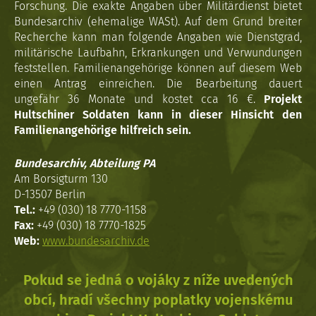
Forschung. Die exakte Angaben über Militärdienst bietet
Bundesarchiv (ehemalige WASt). Auf dem Grund breiter
Recherche kann man folgende Angaben wie Dienstgrad,
militärische Laufbahn, Erkrankungen und Verwundungen
feststellen. Familienangehörige können auf diesem Web
einen Antrag einreichen. Die Bearbeitung dauert
ungefähr 36 Monate und kostet cca 16 €.
Projekt
Hultschiner Soldaten kann in dieser Hinsicht den
Familienangehörige hilfreich sein.
Bundesarchiv, Abteilung PA
Am Borsigturm 130
D-13507 Berlin
Tel.:
+49 (030) 18 7770-1158
Fax:
+49 (030) 18 7770-1825
Web:
www.bundesarchiv.de
Pokud se jedná o vojáky z níže uvedených
obcí, hradí všechny poplatky vojenskému