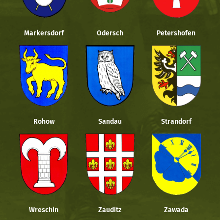
Markersdorf
Odersch
Petershofen
Rohow
Sandau
Strandorf
Wreschin
Zauditz
Zawada