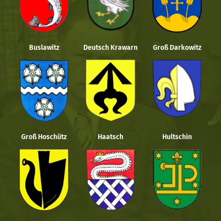
Buslawitz
Deutsch Krawarn
Groß Darkowitz
Groß Hoschütz
Haatsch
Hultschin