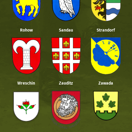
Rohow
Sandau
Strandorf
Wreschin
Zauditz
Zawada