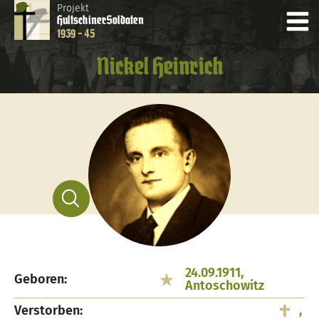
Projekt
Hultschiner
Soldaten
1939 - 45
Nickel Heinrich
24.09.1911,
Geboren:
Antoschowitz
Verstorben:
,