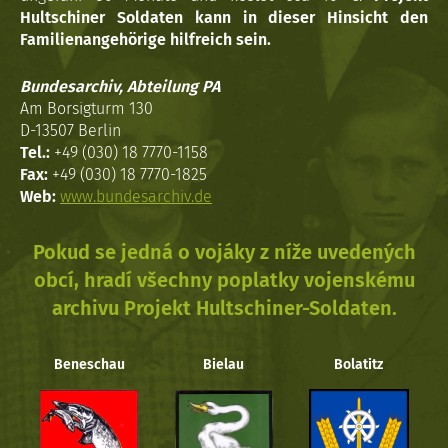
Hultschiner Soldaten kann in dieser Hinsicht den
Familienangehörige hilfreich sein.
Bundesarchiv, Abteilung PA
Am Borsigturm 130
D-13507 Berlin
Tel.:
+49 (030) 18 7770-1158
Fax:
+49 (030) 18 7770-1825
Web:
www.bundesarchiv.de
Pokud se jedná o vojáky z níže uvedených
obcí, hradí všechny poplatky vojenskému
archivu Projekt Hultschiner-Soldaten.
Beneschau
Bielau
Bolatitz