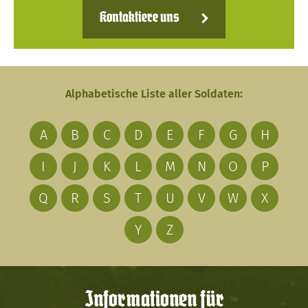
Kontaktiere uns
Alphabetische Liste aller Soldaten:
A
B
C
D
E
F
G
H
I
J
K
L
M
N
O
P
Q
R
S
T
U
V
W
X
Y
Z
Informationen für