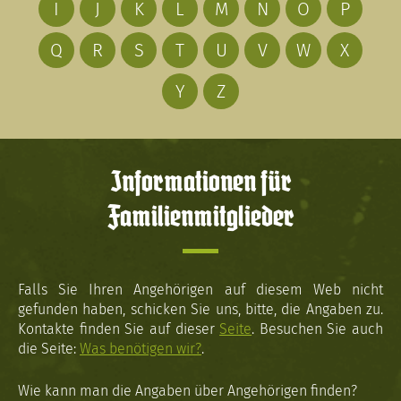
I
J
K
L
M
N
O
P
Q
R
S
T
U
V
W
X
Y
Z
Informationen für
Familienmitglieder
Falls Sie Ihren Angehörigen auf diesem Web nicht
gefunden haben, schicken Sie uns, bitte, die Angaben zu.
Kontakte finden Sie auf dieser
Seite
. Besuchen Sie auch
die Seite:
Was benötigen wir?
.
Wie kann man die Angaben über Angehörigen finden?