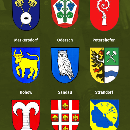
Markersdorf
Odersch
Petershofen
Rohow
Sandau
Strandorf