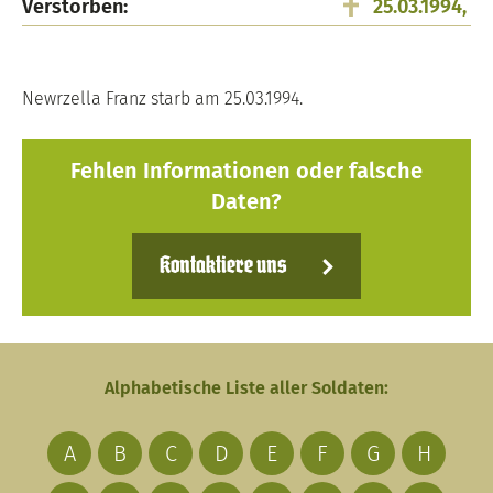
Verstorben:
25.03.1994,
Newrzella Franz starb am 25.03.1994.
Fehlen Informationen oder falsche
Daten?
Kontaktiere uns
Alphabetische Liste aller Soldaten:
A
B
C
D
E
F
G
H