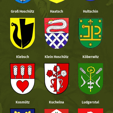
Groß Hoschütz
Haatsch
Hultschin
Klebsch
Klein Hoschütz
Köberwitz
Kosmütz
Kuchelna
Ludgerstal