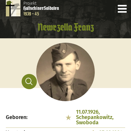
Projekt
Hultschiner
Soldaten
1939 - 45
Newrzella Franz
11.07.1926,
Geboren:
Schepankowitz,
Swoboda