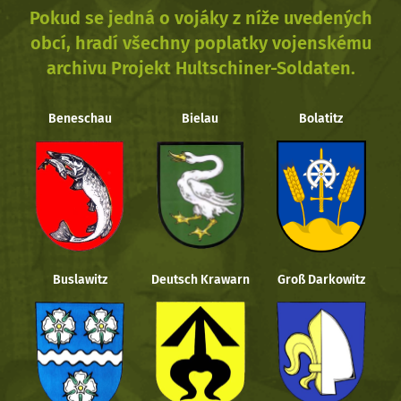
Pokud se jedná o vojáky z níže uvedených
obcí, hradí všechny poplatky vojenskému
archivu Projekt Hultschiner-Soldaten.
Beneschau
Bielau
Bolatitz
Buslawitz
Deutsch Krawarn
Groß Darkowitz