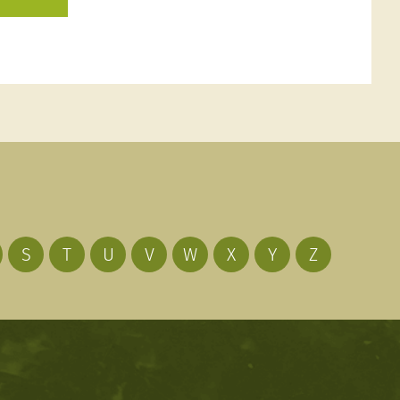
S
T
U
V
W
X
Y
Z