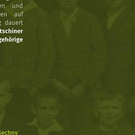
gen und
nen auf
g dauert
tschiner
ehörige
všechny