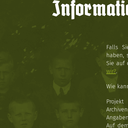
Informati
Falls S
haben, 
Sie auf
wir?
.
Wie kan
Projekt
Archive
Angaben 
Auf dem