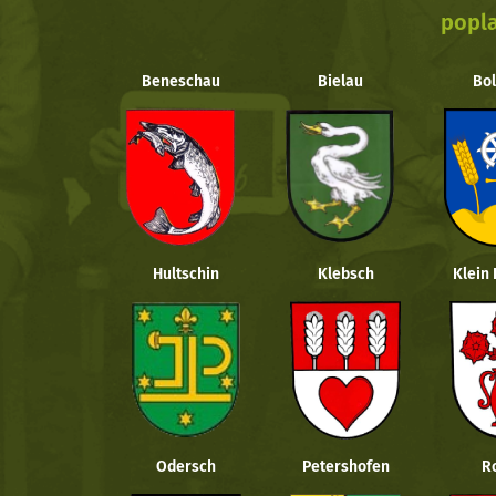
popla
Beneschau
Bielau
Bol
Hultschin
Klebsch
Klein
Odersch
Petershofen
R