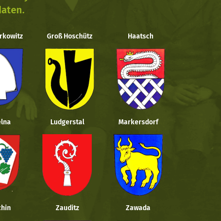
daten.
rkowitz
Groß Hoschütz
Haatsch
lna
Ludgerstal
Markersdorf
hin
Zauditz
Zawada