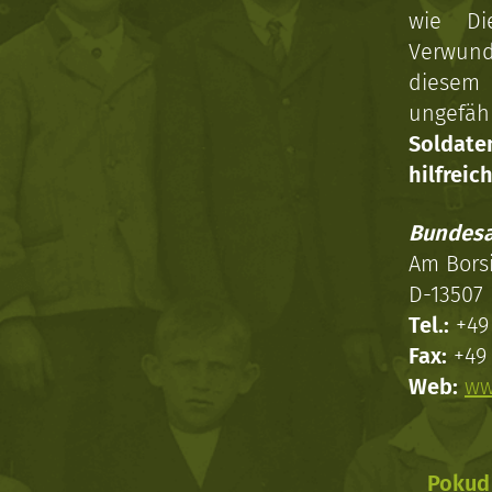
wie Di
Verwun
diesem 
ungefäh
Soldat
hilfreich
Bundesa
Am Bors
D-13507 
Tel.:
+49 
Fax:
+49 
Web:
ww
Pokud 