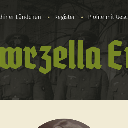
chiner Ländchen
Register
Profile mit Ges
wrzella E