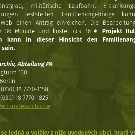
enstgrad, militärische Laufbahn, Erkrankun
dungen feststellen. Familienangehörige kön
Web einen Antrag einreichen. Die Bearbeitun
r 36 Monate und kostet cca 16 €.
Projekt Hul
en kann in dieser Hinsicht den Familienang
 sein.
rchiv, Abteilung PA
igturm 130
Berlin
(030) 18 7770-1158
(030) 18 7770-1825
w.bundesarchiv.de
se jedná o vojáky z níže uvedených obcí, hradí 