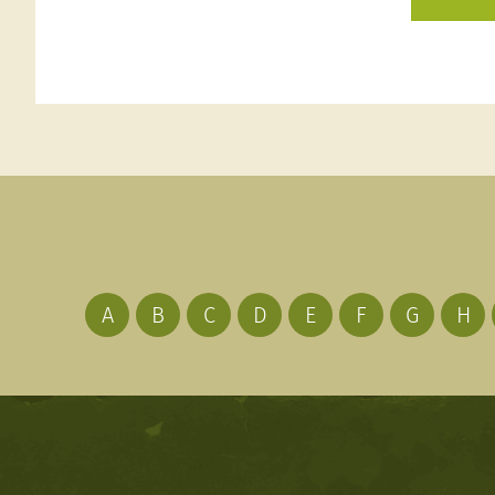
A
B
C
D
E
F
G
H