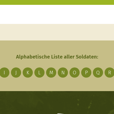
Alphabetische Liste aller Soldaten:
I
J
K
L
M
N
O
P
Q
R