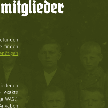
mitglieder
gefunden
e finden
enötigen
hiedenen
e exakte
ge WASt).
 Angaben