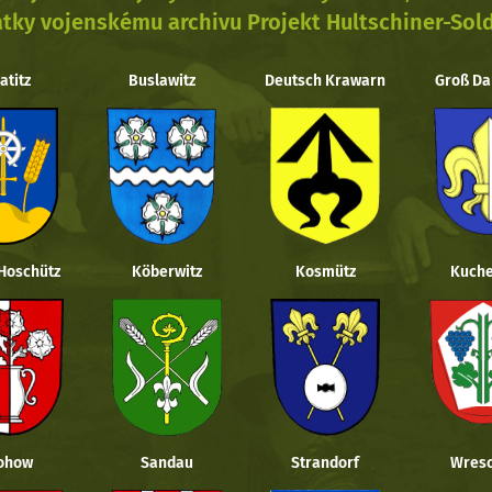
tky vojenskému archivu Projekt Hultschiner-Sol
atitz
Buslawitz
Deutsch Krawarn
Groß Da
 Hoschütz
Köberwitz
Kosmütz
Kuche
ohow
Sandau
Strandorf
Wresc