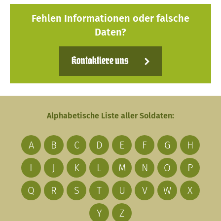
Fehlen Informationen oder falsche
Daten?
Kontaktiere uns
Alphabetische Liste aller Soldaten:
A
B
C
D
E
F
G
H
I
J
K
L
M
N
O
P
Q
R
S
T
U
V
W
X
Y
Z