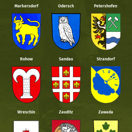
Markersdorf
Odersch
Petershofen
Rohow
Sandau
Strandorf
Wreschin
Zauditz
Zawada