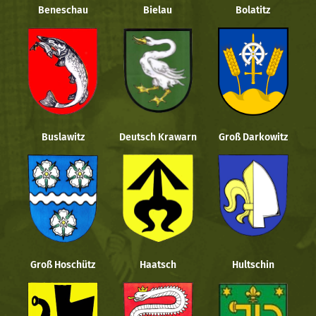
Beneschau
Bielau
Bolatitz
Buslawitz
Deutsch Krawarn
Groß Darkowitz
Groß Hoschütz
Haatsch
Hultschin