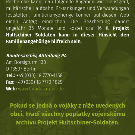
Recherche kann man folgende Angaben wie Dienstgrad,
militärische Laufbahn, Erkrankungen und Verwundungen
feststellen. Familienangehörige können auf diesem Web
einen Antrag einreichen. Die Bearbeitung dauert
ungefähr 36 Monate und kostet cca 16 €.
Projekt
Hultschiner Soldaten kann in dieser Hinsicht den
Familienangehörige hilfreich sein.
Bundesarchiv, Abteilung PA
Am Borsigturm 130
D-13507 Berlin
Tel.:
+49 (030) 18 7770-1158
Fax:
+49 (030) 18 7770-1825
Web:
www.bundesarchiv.de
Pokud se jedná o vojáky z níže uvedených
obcí, hradí všechny poplatky vojenskému
archivu Projekt Hultschiner-Soldaten.