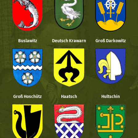
Buslawitz
Deutsch Krawarn
Groß Darkowitz
Groß Hoschütz
Haatsch
Hultschin