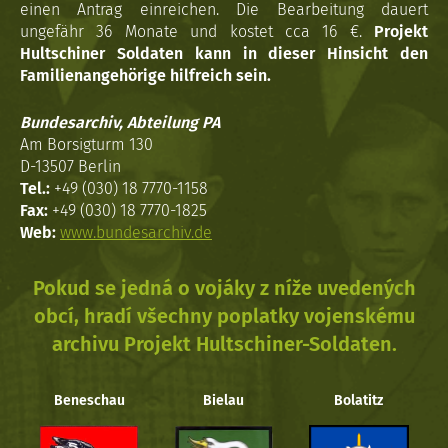
einen Antrag einreichen. Die Bearbeitung dauert
ungefähr 36 Monate und kostet cca 16 €.
Projekt
Hultschiner Soldaten kann in dieser Hinsicht den
Familienangehörige hilfreich sein.
Bundesarchiv, Abteilung PA
Am Borsigturm 130
D-13507 Berlin
Tel.:
+49 (030) 18 7770-1158
Fax:
+49 (030) 18 7770-1825
Web:
www.bundesarchiv.de
Pokud se jedná o vojáky z níže uvedených
obcí, hradí všechny poplatky vojenskému
archivu Projekt Hultschiner-Soldaten.
Beneschau
Bielau
Bolatitz