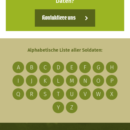
Daten?
Kontaktiere uns
Alphabetische Liste aller Soldaten:
A
B
C
D
E
F
G
H
I
J
K
L
M
N
O
P
Q
R
S
T
U
V
W
X
Y
Z