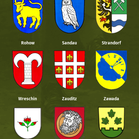
Rohow
Sandau
Strandorf
Wreschin
Zauditz
Zawada