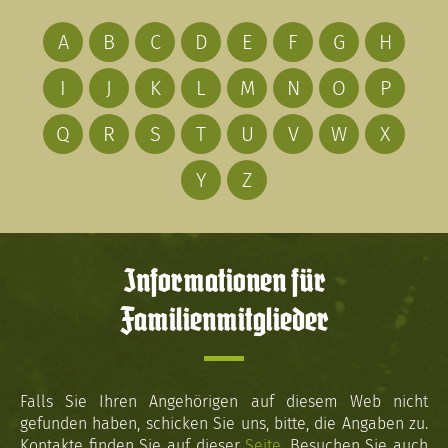
A
B
C
D
E
F
G
H
I
J
K
L
M
N
O
P
Q
R
S
T
U
V
W
X
Y
Z
Informationen für
Familienmitglieder
Falls Sie Ihren Angehörigen auf diesem Web nicht
gefunden haben, schicken Sie uns, bitte, die Angaben zu.
Kontakte finden Sie auf dieser
Seite
. Besuchen Sie auch