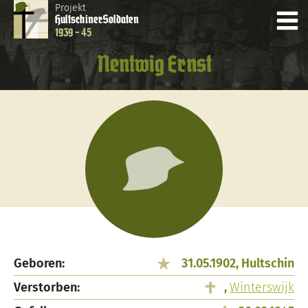
Projekt
Hultschiner
Soldaten
1939 - 45
Nentwig Ernst
Geboren:
31.05.1902, Hultschin
Verstorben:
,
Winterswijk