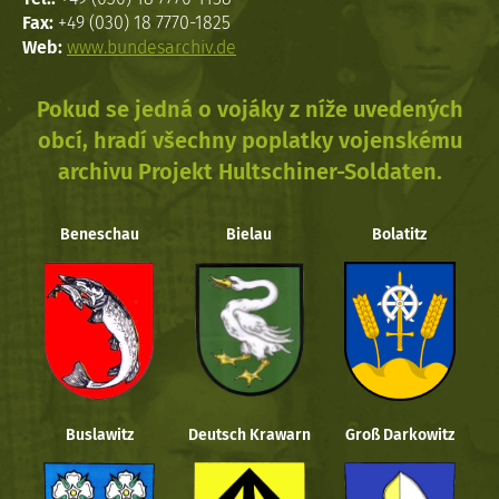
Fax:
+49 (030) 18 7770-1825
Web:
www.bundesarchiv.de
Pokud se jedná o vojáky z níže uvedených
obcí, hradí všechny poplatky vojenskému
archivu Projekt Hultschiner-Soldaten.
Beneschau
Bielau
Bolatitz
Buslawitz
Deutsch Krawarn
Groß Darkowitz