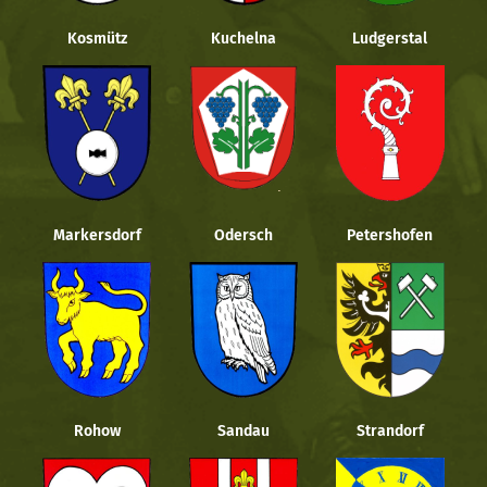
Kosmütz
Kuchelna
Ludgerstal
Markersdorf
Odersch
Petershofen
Rohow
Sandau
Strandorf