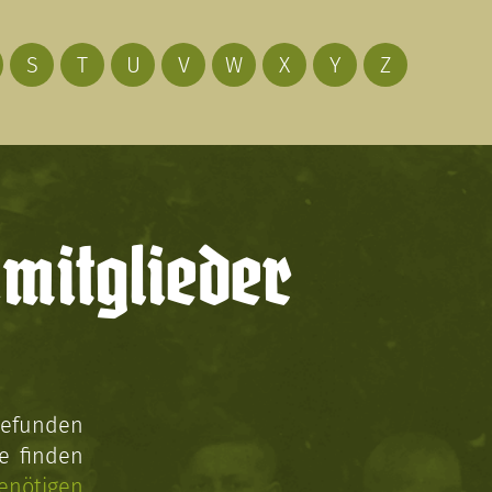
S
T
U
V
W
X
Y
Z
mitglieder
gefunden
e finden
enötigen