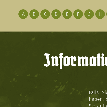
A
B
C
D
E
F
G
H
Informati
Falls S
haben, 
Sie auf