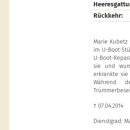
Heeresgattu
Rückkehr:
Marie Kubetz 
im U-Boot-Stü
U-Boot-Repar
sie und wur
erkrankte si
Während d
Trümmerbeseit
† 07.04.2014
Dienstgrad: M