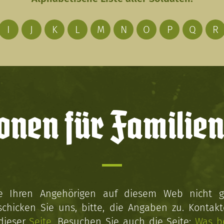
I
J
K
L
M
N
O
P
Q
R
onen für Familien
ie Ihren Angehörigen auf diesem Web nicht 
schicken Sie uns, bitte, die Angaben zu. Kontakt
 dieser
Seite
. Besuchen Sie auch die Seite:
Was b