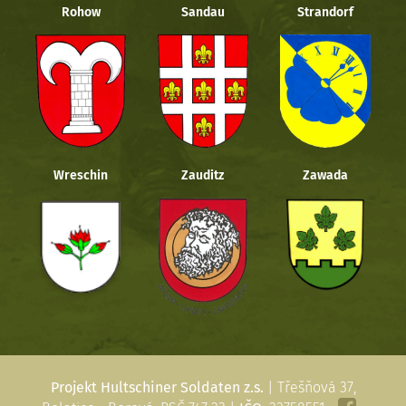
Rohow
Sandau
Strandorf
Wreschin
Zauditz
Zawada
Projekt Hultschiner Soldaten z.s.
| Třešňová 37,