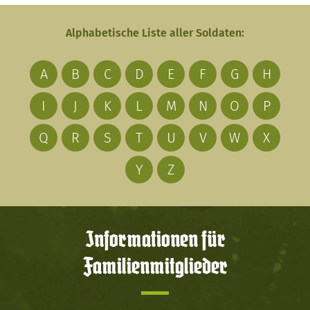
Alphabetische Liste aller Soldaten:
A
B
C
D
E
F
G
H
I
J
K
L
M
N
O
P
Q
R
S
T
U
V
W
X
Y
Z
Informationen für
Familienmitglieder