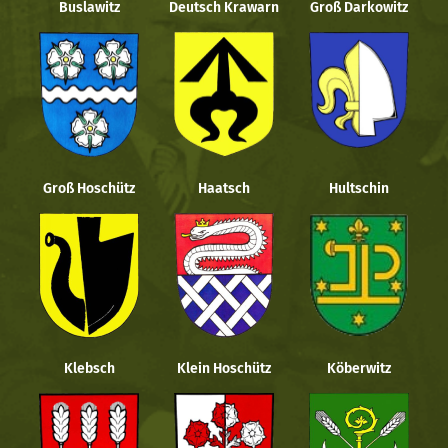
Buslawitz
Deutsch Krawarn
Groß Darkowitz
Groß Hoschütz
Haatsch
Hultschin
Klebsch
Klein Hoschütz
Köberwitz