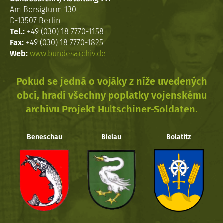
Am Borsigturm 130
D-13507 Berlin
Tel.:
+49 (030) 18 7770-1158
Fax:
+49 (030) 18 7770-1825
Web:
www.bundesarchiv.de
Pokud se jedná o vojáky z níže uvedených
obcí, hradí všechny poplatky vojenskému
archivu Projekt Hultschiner-Soldaten.
Beneschau
Bielau
Bolatitz