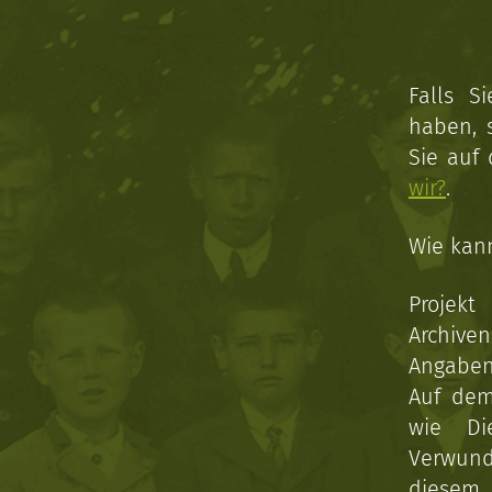
Falls S
haben, 
Sie auf
wir?
.
Wie kan
Projekt
Archive
Angaben 
Auf dem
wie Di
Verwun
diesem 