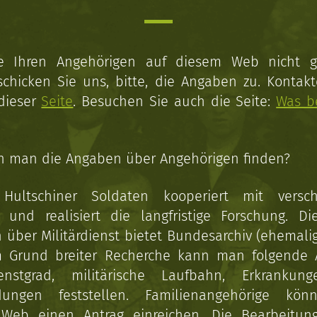
ie Ihren Angehörigen auf diesem Web nicht 
schicken Sie uns, bitte, die Angaben zu. Kontakt
 dieser
Seite
. Besuchen Sie auch die Seite:
Was b
n man die Angaben über Angehörigen finden?
 Hultschiner Soldaten kooperiert mit versc
n und realisiert die langfristige Forschung. Di
über Militärdienst bietet Bundesarchiv (ehemali
 Grund breiter Recherche kann man folgende
enstgrad, militärische Laufbahn, Erkrankun
dungen feststellen. Familienangehörige kön
Web einen Antrag einreichen. Die Bearbeitun