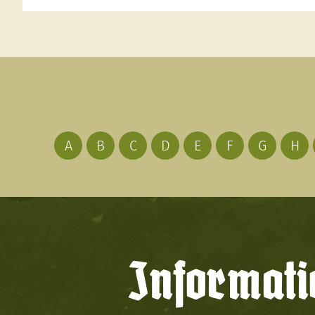
A
B
C
D
E
F
G
H
Informati