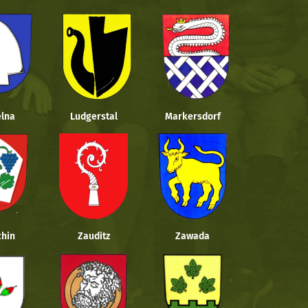
lna
Ludgerstal
Markersdorf
hin
Zauditz
Zawada