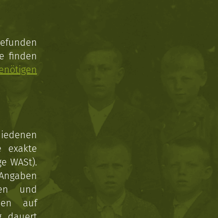
gefunden
e finden
enötigen
hiedenen
e exakte
ge WASt).
 Angaben
gen und
nen auf
g dauert