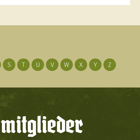
S
T
U
V
W
X
Y
Z
mitglieder