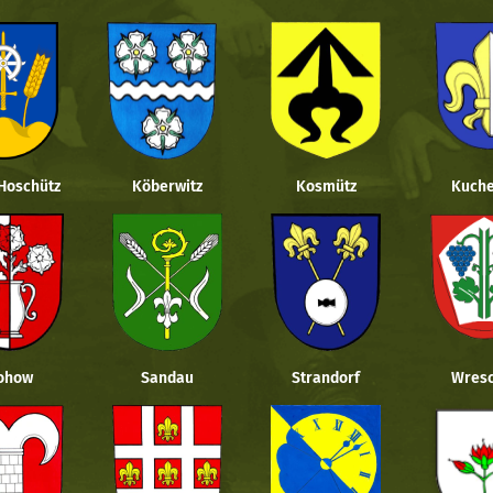
 Hoschütz
Köberwitz
Kosmütz
Kuche
ohow
Sandau
Strandorf
Wresc