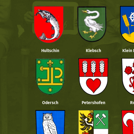
Hultschin
Klebsch
Klein
Odersch
Petershofen
R