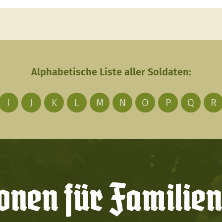
Alphabetische Liste aller Soldaten:
I
J
K
L
M
N
O
P
Q
R
onen für Familien