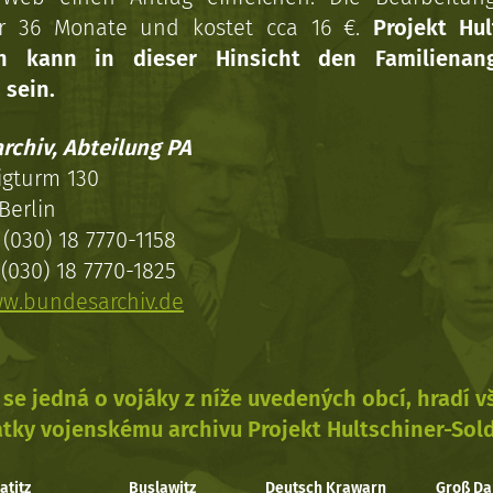
r 36 Monate und kostet cca 16 €.
Projekt Hul
en kann in dieser Hinsicht den Familienang
 sein.
rchiv, Abteilung PA
igturm 130
Berlin
(030) 18 7770-1158
(030) 18 7770-1825
w.bundesarchiv.de
se jedná o vojáky z níže uvedených obcí, hradí 
tky vojenskému archivu Projekt Hultschiner-Sol
atitz
Buslawitz
Deutsch Krawarn
Groß Da