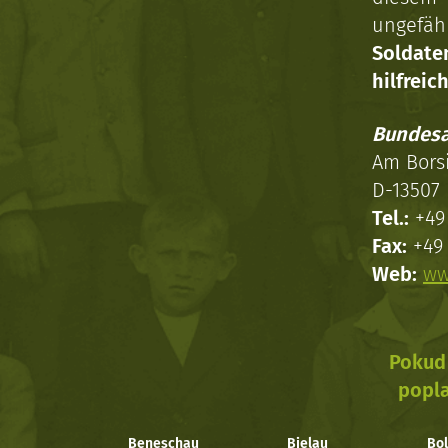
ungefäh
Soldat
hilfreich
Bundesa
Am Bors
D-13507 
Tel.:
+49 
Fax:
+49 
Web:
ww
Pokud 
popla
Beneschau
Bielau
Bol