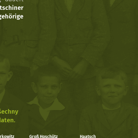
tschiner
ehörige
všechny
daten.
rkowitz
Groß Hoschütz
Haatsch