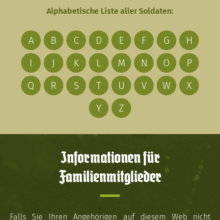
Alphabetische Liste aller Soldaten:
A
B
C
D
E
F
G
H
I
J
K
L
M
N
O
P
Q
R
S
T
U
V
W
X
Y
Z
Informationen für
Familienmitglieder
Falls Sie Ihren Angehörigen auf diesem Web nicht