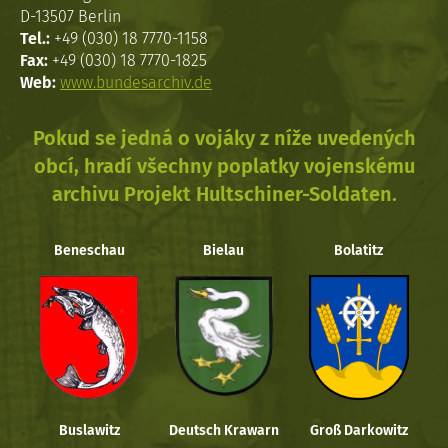
D-13507 Berlin
Tel.:
+49 (030) 18 7770-1158
Fax:
+49 (030) 18 7770-1825
Web:
www.bundesarchiv.de
Pokud se jedná o vojáky z níže uvedených
obcí, hradí všechny poplatky vojenskému
archivu Projekt Hultschiner-Soldaten.
Beneschau
Bielau
Bolatitz
Buslawitz
Deutsch Krawarn
Groß Darkowitz