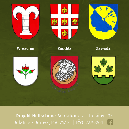
Wreschin
Zauditz
Zawada
Projekt Hultschiner Soldaten z.s.
| Třešňová 37,
Bolatice - Borová, PSČ 747 23 |
IČO:
22758551