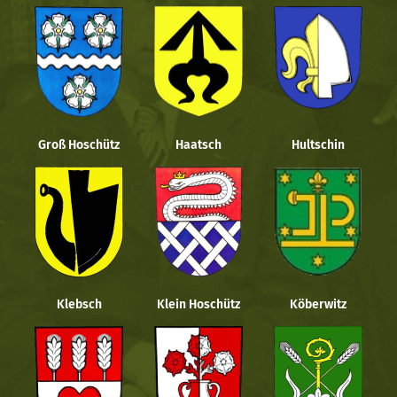
Groß Hoschütz
Haatsch
Hultschin
Klebsch
Klein Hoschütz
Köberwitz