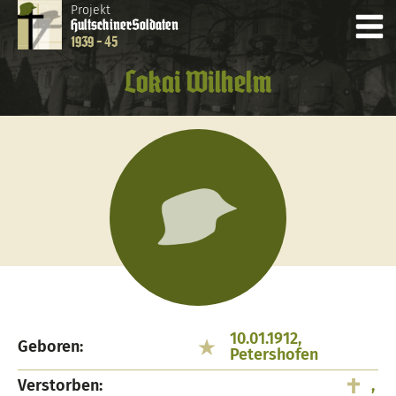
Projekt
Hultschiner
Soldaten
1939 - 45
Lokai Wilhelm
10.01.1912,
Geboren:
Petershofen
Verstorben:
,