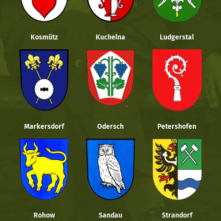
Kosmütz
Kuchelna
Ludgerstal
Markersdorf
Odersch
Petershofen
Rohow
Sandau
Strandorf