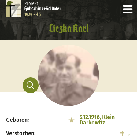
Projekt
Hultschiner
Soldaten
1939 - 45
Liczka Karl
5.12.1916, Klein
Geboren:
Darkowitz
Verstorben:
,