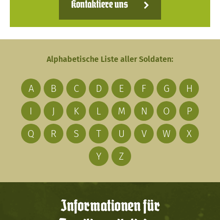
Kontaktiere uns
Alphabetische Liste aller Soldaten:
A
B
C
D
E
F
G
H
I
J
K
L
M
N
O
P
Q
R
S
T
U
V
W
X
Y
Z
Informationen für