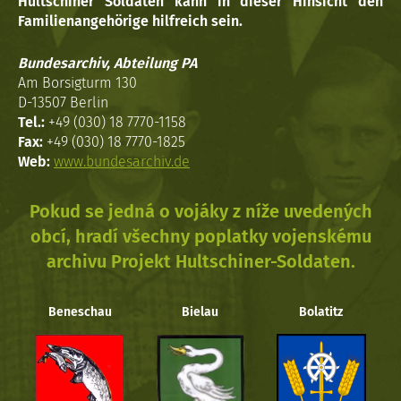
Hultschiner Soldaten kann in dieser Hinsicht den
Familienangehörige hilfreich sein.
Bundesarchiv, Abteilung PA
Am Borsigturm 130
D-13507 Berlin
Tel.:
+49 (030) 18 7770-1158
Fax:
+49 (030) 18 7770-1825
Web:
www.bundesarchiv.de
Pokud se jedná o vojáky z níže uvedených
obcí, hradí všechny poplatky vojenskému
archivu Projekt Hultschiner-Soldaten.
Beneschau
Bielau
Bolatitz