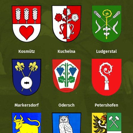
Kosmütz
Kuchelna
Ludgerstal
Markersdorf
Odersch
Petershofen