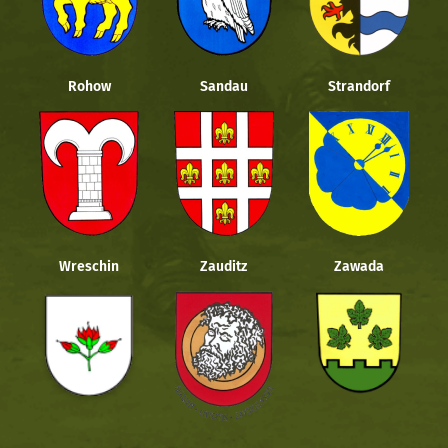
Rohow
Sandau
Strandorf
Wreschin
Zauditz
Zawada