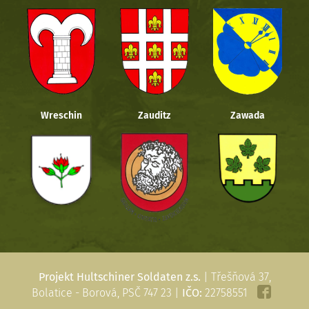
Wreschin
Zauditz
Zawada
Projekt Hultschiner Soldaten z.s.
| Třešňová 37,
Bolatice - Borová, PSČ 747 23 |
IČO:
22758551