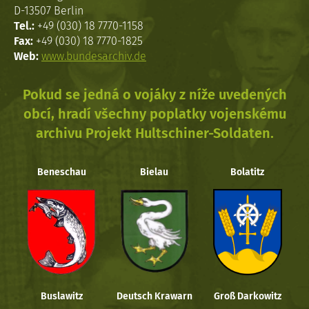
D-13507 Berlin
Tel.:
+49 (030) 18 7770-1158
Fax:
+49 (030) 18 7770-1825
Web:
www.bundesarchiv.de
Pokud se jedná o vojáky z níže uvedených
obcí, hradí všechny poplatky vojenskému
archivu Projekt Hultschiner-Soldaten.
Beneschau
Bielau
Bolatitz
Buslawitz
Deutsch Krawarn
Groß Darkowitz