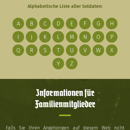
Alphabetische Liste aller Soldaten:
A
B
C
D
E
F
G
H
I
J
K
L
M
N
O
P
Q
R
S
T
U
V
W
X
Y
Z
Informationen für
Familienmitglieder
Falls Sie Ihren Angehörigen auf diesem Web nicht