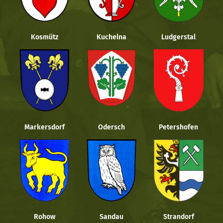
Kosmütz
Kuchelna
Ludgerstal
Markersdorf
Odersch
Petershofen
Rohow
Sandau
Strandorf