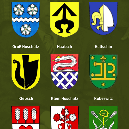
Groß Hoschütz
Haatsch
Hultschin
Klebsch
Klein Hoschütz
Köberwitz