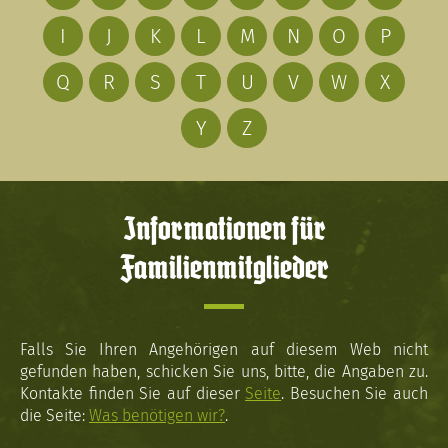
I
J
K
L
M
N
O
P
Q
R
S
T
U
V
W
X
Y
Z
Informationen für
Familienmitglieder
Falls Sie Ihren Angehörigen auf diesem Web nicht
gefunden haben, schicken Sie uns, bitte, die Angaben zu.
Kontakte finden Sie auf dieser
Seite
. Besuchen Sie auch
die Seite:
Was benötigen wir?
.