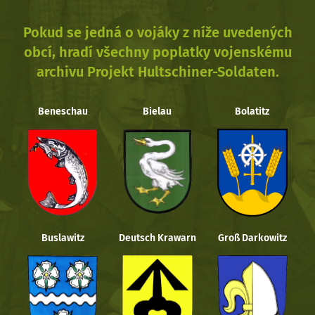
Pokud se jedná o vojáky z níže uvedených
obcí, hradí všechny poplatky vojenskému
archivu Projekt Hultschiner-Soldaten.
Beneschau
Bielau
Bolatitz
Buslawitz
Deutsch Krawarn
Groß Darkowitz