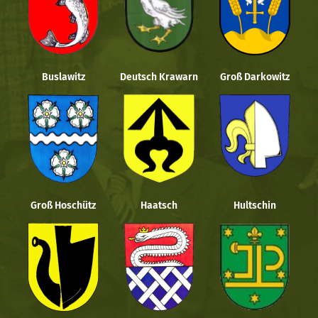
Buslawitz
Deutsch Krawarn
Groß Darkowitz
Groß Hoschütz
Haatsch
Hultschin