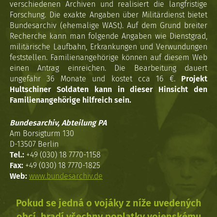
verschiedenen Archiven und realisiert die langfristige
Forschung. Die exakte Angaben über Militärdienst bietet
Bundesarchiv (ehemalige WASt). Auf dem Grund breiter
Recherche kann man folgende Angaben wie Dienstgrad,
militärische Laufbahn, Erkrankungen und Verwundungen
feststellen. Familienangehörige können auf diesem Web
einen Antrag einreichen. Die Bearbeitung dauert
ungefähr 36 Monate und kostet cca 16 €.
Projekt
Hultschiner Soldaten kann in dieser Hinsicht den
Familienangehörige hilfreich sein.
Bundesarchiv, Abteilung PA
Am Borsigturm 130
D-13507 Berlin
Tel.:
+49 (030) 18 7770-1158
Fax:
+49 (030) 18 7770-1825
Web:
www.bundesarchiv.de
Pokud se jedná o vojáky z níže uvedených
obcí, hradí všechny poplatky vojenskému