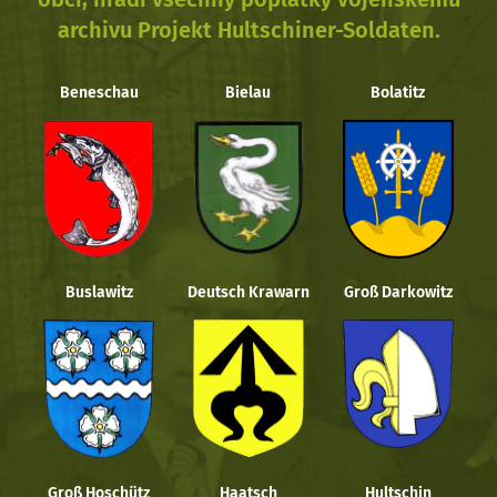
archivu Projekt Hultschiner-Soldaten.
Beneschau
Bielau
Bolatitz
Buslawitz
Deutsch Krawarn
Groß Darkowitz
Groß Hoschütz
Haatsch
Hultschin