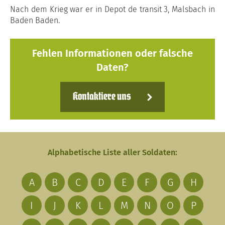
Nach dem Krieg war er in Depot de transit 3, Malsbach in
Baden Baden.
Fehlen Informationen oder falsche
Daten?
Kontaktiere uns
Alphabetische Liste aller Soldaten:
A
B
C
D
E
F
G
H
I
J
K
L
M
N
O
P