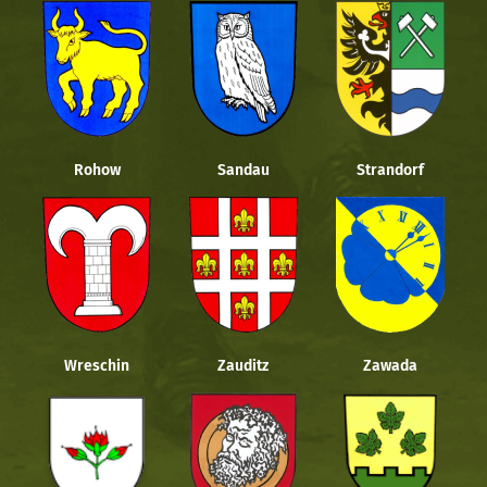
Rohow
Sandau
Strandorf
Wreschin
Zauditz
Zawada