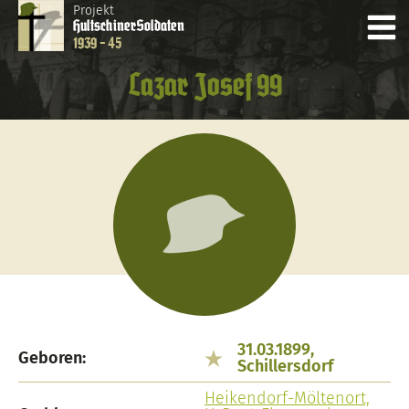
Projekt
Hultschiner
Soldaten
1939 - 45
Lazar Josef 99
31.03.1899,
Geboren:
Schillersdorf
Heikendorf-Möltenort,