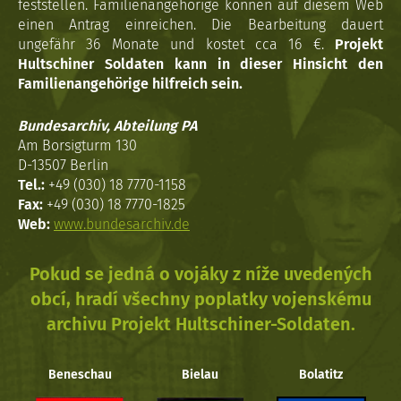
feststellen. Familienangehörige können auf diesem Web
einen Antrag einreichen. Die Bearbeitung dauert
ungefähr 36 Monate und kostet cca 16 €.
Projekt
Hultschiner Soldaten kann in dieser Hinsicht den
Familienangehörige hilfreich sein.
Bundesarchiv, Abteilung PA
Am Borsigturm 130
D-13507 Berlin
Tel.:
+49 (030) 18 7770-1158
Fax:
+49 (030) 18 7770-1825
Web:
www.bundesarchiv.de
Pokud se jedná o vojáky z níže uvedených
obcí, hradí všechny poplatky vojenskému
archivu Projekt Hultschiner-Soldaten.
Beneschau
Bielau
Bolatitz