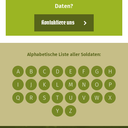
Daten?
Kontaktiere uns
Alphabetische Liste aller Soldaten:
A
B
C
D
E
F
G
H
I
J
K
L
M
N
O
P
Q
R
S
T
U
V
W
X
Y
Z