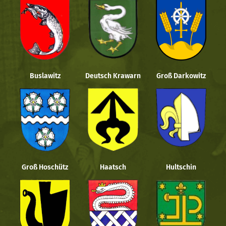
Buslawitz
Deutsch Krawarn
Groß Darkowitz
Groß Hoschütz
Haatsch
Hultschin