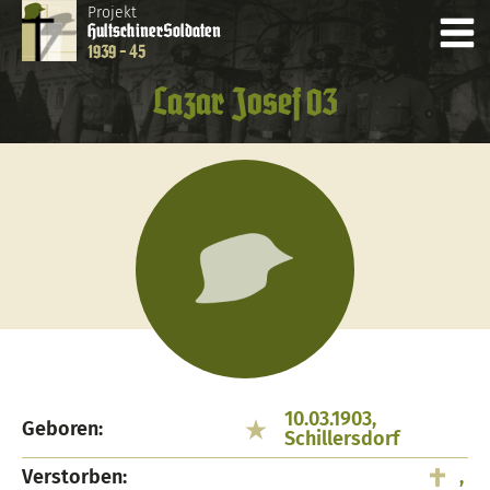
Projekt
Hultschiner
Soldaten
1939 - 45
Lazar Josef 03
10.03.1903,
Geboren:
Schillersdorf
Verstorben:
,