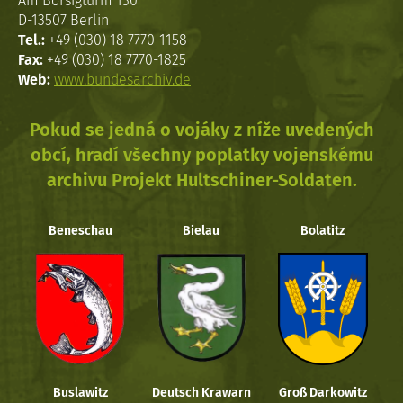
Am Borsigturm 130
D-13507 Berlin
Tel.:
+49 (030) 18 7770-1158
Fax:
+49 (030) 18 7770-1825
Web:
www.bundesarchiv.de
Pokud se jedná o vojáky z níže uvedených
obcí, hradí všechny poplatky vojenskému
archivu Projekt Hultschiner-Soldaten.
Beneschau
Bielau
Bolatitz
Buslawitz
Deutsch Krawarn
Groß Darkowitz