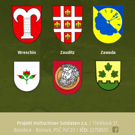
Wreschin
Zauditz
Zawada
Projekt Hultschiner Soldaten z.s.
| Třešňová 37,
Bolatice - Borová, PSČ 747 23 |
IČO:
22758551