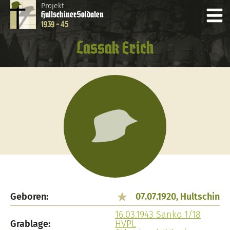
Projekt
Hultschiner
Soldaten
1939 - 45
Lassak Erich
Geboren:
07.07.1920, Hultschin
16.03.1943 Sanko 1/18
Grablage:
HVPl.