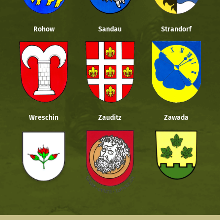
Rohow
Sandau
Strandorf
Wreschin
Zauditz
Zawada