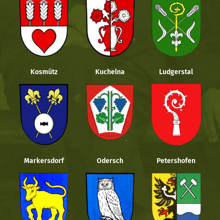
Kosmütz
Kuchelna
Ludgerstal
Markersdorf
Odersch
Petershofen