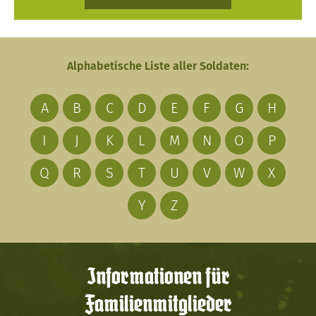
Alphabetische Liste aller Soldaten:
A
B
C
D
E
F
G
H
I
J
K
L
M
N
O
P
Q
R
S
T
U
V
W
X
Y
Z
Informationen für
Familienmitglieder