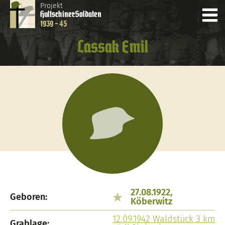
Projekt
Hultschiner
Soldaten
1939 - 45
Lassak Emil
27.08.1922,
Geboren:
Köberwitz
12.09.1942 Waldstück 3 km
Grablage: