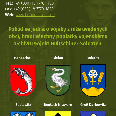
Tel.:
+49 (030) 18 7770-1158
Fax:
+49 (030) 18 7770-1825
Web:
www.bundesarchiv.de
Pokud se jedná o vojáky z níže uvedených
obcí, hradí všechny poplatky vojenskému
archivu Projekt Hultschiner-Soldaten.
Beneschau
Bielau
Bolatitz
Buslawitz
Deutsch Krawarn
Groß Darkowitz