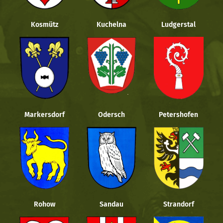
Kosmütz
Kuchelna
Ludgerstal
Markersdorf
Odersch
Petershofen
Rohow
Sandau
Strandorf