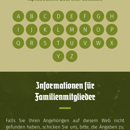
A
B
C
D
E
F
G
H
I
J
K
L
M
N
O
P
Q
R
S
T
U
V
W
X
Y
Z
Informationen für
Familienmitglieder
Falls Sie Ihren Angehörigen auf diesem Web nicht
gefunden haben, schicken Sie uns, bitte, die Angaben zu.