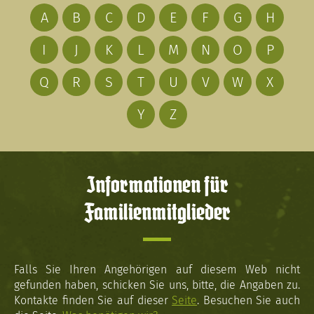
A
B
C
D
E
F
G
H
I
J
K
L
M
N
O
P
Q
R
S
T
U
V
W
X
Y
Z
Informationen für
Familienmitglieder
Falls Sie Ihren Angehörigen auf diesem Web nicht
gefunden haben, schicken Sie uns, bitte, die Angaben zu.
Kontakte finden Sie auf dieser
Seite
. Besuchen Sie auch