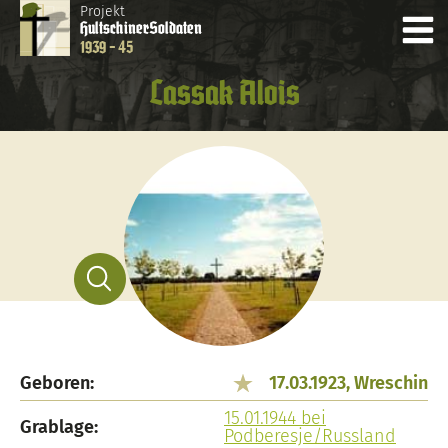
Projekt
Hultschiner
Soldaten
1939 - 45
Lassak Alois
Geboren:
17.03.1923, Wreschin
15.01.1944 bei
Grablage:
Podberesje/Russland