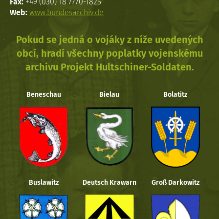
Fax:
+49 (030) 18 7770-1825
Web:
www.bundesarchiv.de
Pokud se jedná o vojáky z níže uvedených
obcí, hradí všechny poplatky vojenskému
archivu Projekt Hultschiner-Soldaten.
Beneschau
Bielau
Bolatitz
Buslawitz
Deutsch Krawarn
Groß Darkowitz