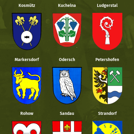
Kosmütz
Kuchelna
Ludgerstal
Markersdorf
Odersch
Petershofen
Rohow
Sandau
Strandorf