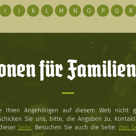
I
J
K
L
M
N
O
P
Q
R
onen für Familien
ie Ihren Angehörigen auf diesem Web nicht 
schicken Sie uns, bitte, die Angaben zu. Kontakt
 dieser
Seite
. Besuchen Sie auch die Seite:
Was b