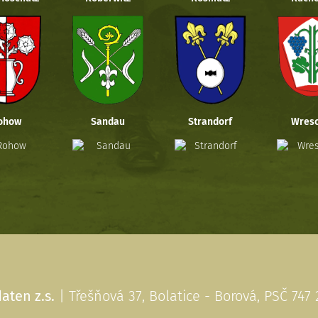
ohow
Sandau
Strandorf
Wresc
aten z.s.
| Třešňová 37, Bolatice - Borová, PSČ 747