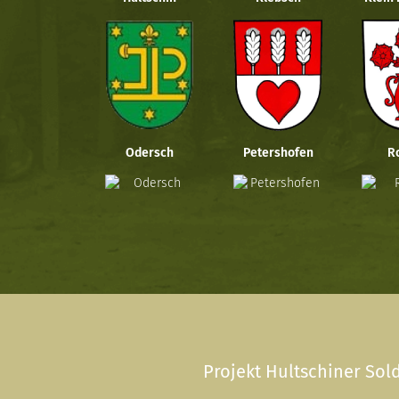
Odersch
Petershofen
R
Projekt Hultschiner Sold