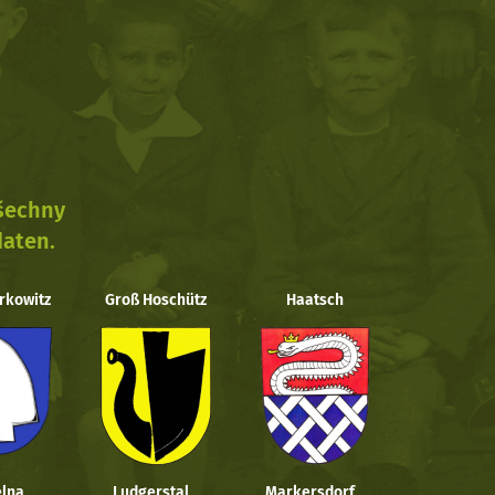
všechny
daten.
rkowitz
Groß Hoschütz
Haatsch
lna
Ludgerstal
Markersdorf