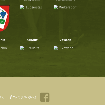
hin
Zauditz
Zawada
 23 |
IČO:
22758551