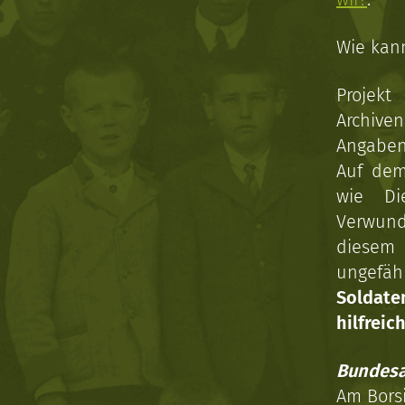
Wie kan
Projekt
Archive
Angaben 
Auf dem
wie Di
Verwun
diesem 
ungefäh
Soldat
hilfreich
Bundesa
Am Bors