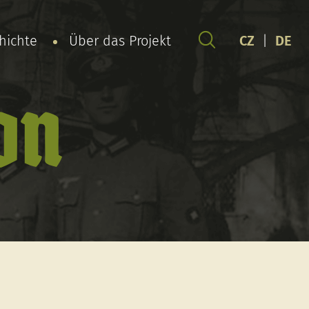
chichte
Über das Projekt
CZ
|
DE
on