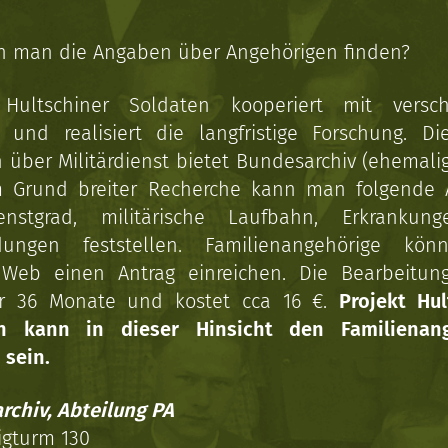
n man die Angaben über Angehörigen finden?
 Hultschiner Soldaten kooperiert mit versc
n und realisiert die langfristige Forschung. Di
über Militärdienst bietet Bundesarchiv (ehemali
 Grund breiter Recherche kann man folgende
enstgrad, militärische Laufbahn, Erkrankun
dungen feststellen. Familienangehörige kön
Web einen Antrag einreichen. Die Bearbeitun
r 36 Monate und kostet cca 16 €.
Projekt Hul
en kann in dieser Hinsicht den Familienang
 sein.
rchiv, Abteilung PA
igturm 130