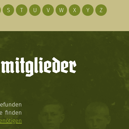
S
T
U
V
W
X
Y
Z
mitglieder
gefunden
e finden
enötigen