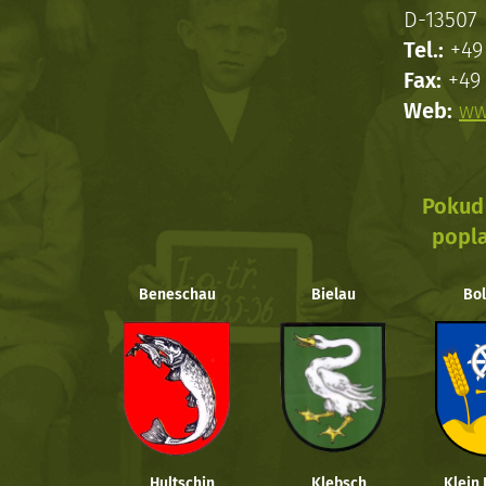
D-13507 
Tel.:
+49 
Fax:
+49 
Web:
ww
Pokud 
popla
Beneschau
Bielau
Bol
Hultschin
Klebsch
Klein