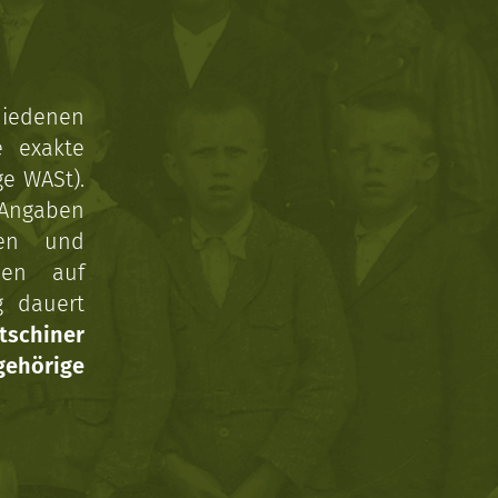
hiedenen
e exakte
ge WASt).
 Angaben
gen und
nen auf
g dauert
tschiner
ehörige