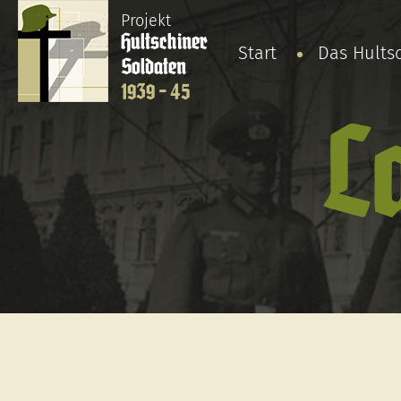
Projekt
Hultschiner
Start
Das Hults
Soldaten
1939 - 45
L