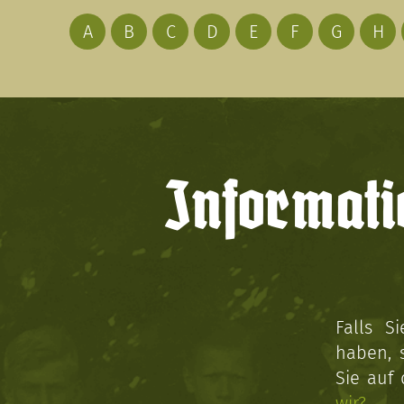
A
B
C
D
E
F
G
H
Informati
Falls S
haben, 
Sie auf
wir?
.