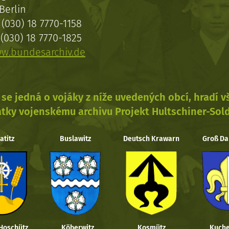
Berlin
(030) 18 7770-1158
(030) 18 7770-1825
w.bundesarchiv.de
se jedná o vojáky z níže uvedených obcí, hradí 
tky vojenskému archivu Projekt Hultschiner-Sol
atitz
Buslawitz
Deutsch Krawarn
Groß Da
 Hoschütz
Köberwitz
Kosmütz
Kuche