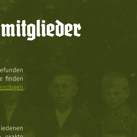
mitglieder
gefunden
e finden
enötigen
hiedenen
e exakte