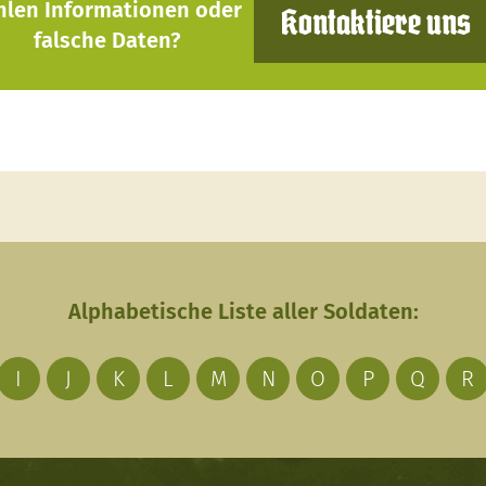
hlen Informationen oder
Kontaktiere uns
falsche Daten?
Alphabetische Liste aller Soldaten:
I
J
K
L
M
N
O
P
Q
R