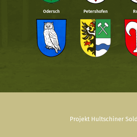
Odersch
Petershofen
R
Projekt Hultschiner Sold