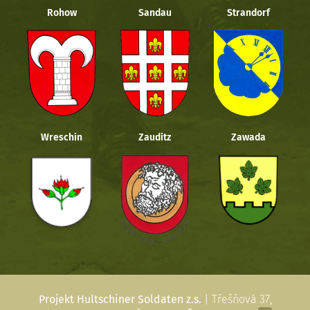
Rohow
Sandau
Strandorf
Wreschin
Zauditz
Zawada
Projekt Hultschiner Soldaten z.s.
| Třešňová 37,