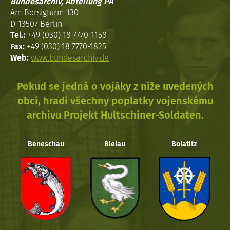
Bundesarchiv, Abteilung PA
Am Borsigturm 130
D-13507 Berlin
Tel.:
+49 (030) 18 7770-1158
Fax:
+49 (030) 18 7770-1825
Web:
www.bundesarchiv.de
Pokud se jedná o vojáky z níže uvedených
obcí, hradí všechny poplatky vojenskému
archivu Projekt Hultschiner-Soldaten.
Beneschau
Bielau
Bolatitz