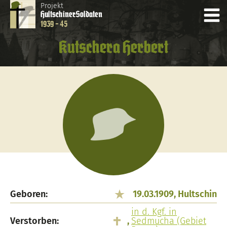
Projekt
Hultschiner
Soldaten
1939 - 45
Kutschera Herbert
Geboren:
19.03.1909, Hultschin
in d. Kgf. in
Verstorben:
,
Sedmucha (Gebiet