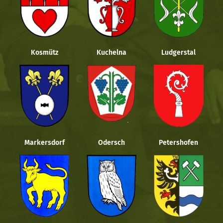
Kosmütz
Kuchelna
Ludgerstal
Markersdorf
Odersch
Petershofen