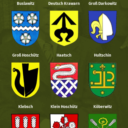
Buslawitz
Deutsch Krawarn
Groß Darkowitz
Groß Hoschütz
Haatsch
Hultschin
Klebsch
Klein Hoschütz
Köberwitz