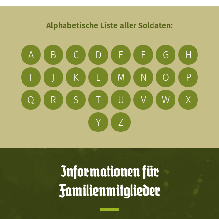
Alphabetische Liste aller Soldaten:
A
B
C
D
E
F
G
H
I
J
K
L
M
N
O
P
Q
R
S
T
U
V
W
X
Y
Z
Informationen für
Familienmitglieder