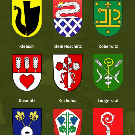
Klebsch
Klein Hoschütz
Köberwitz
Kosmütz
Kuchelna
Ludgerstal