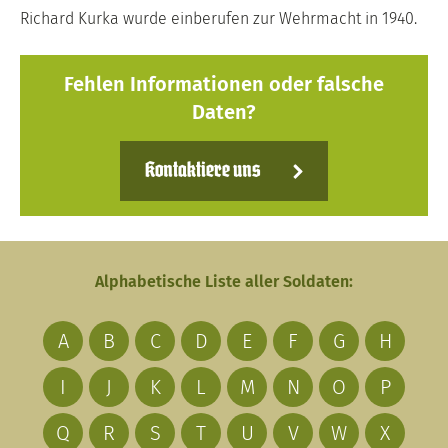
Richard Kurka wurde einberufen zur Wehrmacht in 1940.
Fehlen Informationen oder falsche
Daten?
Kontaktiere uns
Alphabetische Liste aller Soldaten:
A
B
C
D
E
F
G
H
I
J
K
L
M
N
O
P
Q
R
S
T
U
V
W
X