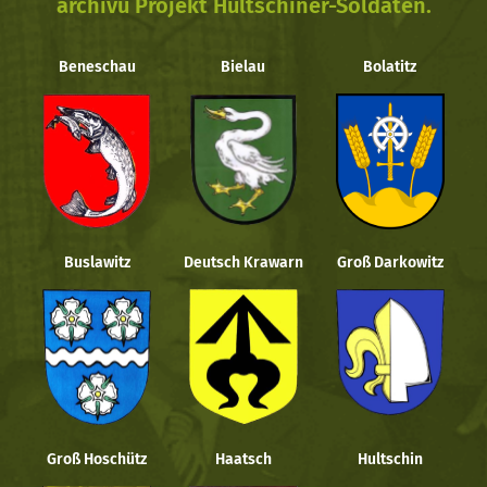
archivu Projekt Hultschiner-Soldaten.
Beneschau
Bielau
Bolatitz
Buslawitz
Deutsch Krawarn
Groß Darkowitz
Groß Hoschütz
Haatsch
Hultschin