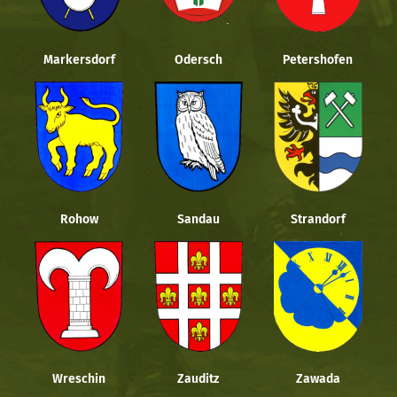
Markersdorf
Odersch
Petershofen
Rohow
Sandau
Strandorf
Wreschin
Zauditz
Zawada