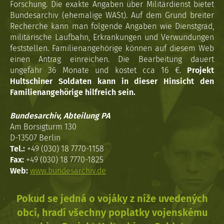
Forschung. Die exakte Angaben über Militärdienst bietet
Bundesarchiv (ehemalige WASt). Auf dem Grund breiter
Recherche kann man folgende Angaben wie Dienstgrad,
militärische Laufbahn, Erkrankungen und Verwundungen
feststellen. Familienangehörige können auf diesem Web
einen Antrag einreichen. Die Bearbeitung dauert
ungefähr 36 Monate und kostet cca 16 €.
Projekt
Hultschiner Soldaten kann in dieser Hinsicht den
Familienangehörige hilfreich sein.
Bundesarchiv, Abteilung PA
Am Borsigturm 130
D-13507 Berlin
Tel.:
+49 (030) 18 7770-1158
Fax:
+49 (030) 18 7770-1825
Web:
www.bundesarchiv.de
Pokud se jedná o vojáky z níže uvedených
obcí, hradí všechny poplatky vojenskému