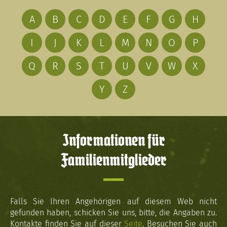
A
B
C
D
E
F
G
H
I
J
K
L
M
N
O
P
Q
R
S
T
U
V
W
X
Y
Z
Informationen für
Familienmitglieder
Falls Sie Ihren Angehörigen auf diesem Web nicht
gefunden haben, schicken Sie uns, bitte, die Angaben zu.
Kontakte finden Sie auf dieser
Seite
. Besuchen Sie auch