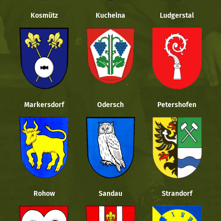
Kosmütz
Kuchelna
Ludgerstal
Markersdorf
Odersch
Petershofen
Rohow
Sandau
Strandorf