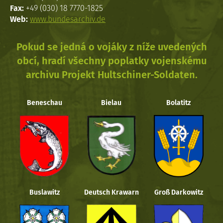
Fax:
+49 (030) 18 7770-1825
Web:
www.bundesarchiv.de
Pokud se jedná o vojáky z níže uvedených
obcí, hradí všechny poplatky vojenskému
archivu Projekt Hultschiner-Soldaten.
Beneschau
Bielau
Bolatitz
Buslawitz
Deutsch Krawarn
Groß Darkowitz