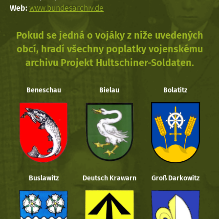
Web:
www.bundesarchiv.de
Pokud se jedná o vojáky z níže uvedených
obcí, hradí všechny poplatky vojenskému
archivu Projekt Hultschiner-Soldaten.
Beneschau
Bielau
Bolatitz
Buslawitz
Deutsch Krawarn
Groß Darkowitz