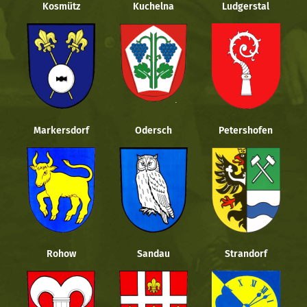
Kosmütz
Kuchelna
Ludgerstal
Markersdorf
Odersch
Petershofen
Rohow
Sandau
Strandorf