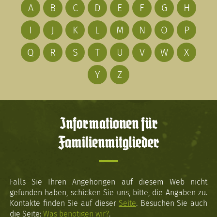
A
B
C
D
E
F
G
H
I
J
K
L
M
N
O
P
Q
R
S
T
U
V
W
X
Y
Z
Informationen für
Familienmitglieder
Falls Sie Ihren Angehörigen auf diesem Web nicht
gefunden haben, schicken Sie uns, bitte, die Angaben zu.
Kontakte finden Sie auf dieser
Seite
. Besuchen Sie auch
die Seite:
Was benötigen wir?
.