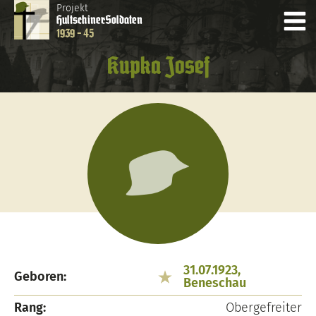
Projekt
Hultschiner
Soldaten
1939 - 45
Kupka Josef
31.07.1923,
Geboren:
Beneschau
Rang:
Obergefreiter