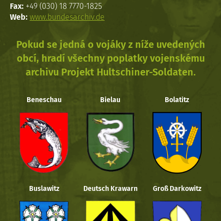
Fax:
+49 (030) 18 7770-1825
Web:
www.bundesarchiv.de
Pokud se jedná o vojáky z níže uvedených
obcí, hradí všechny poplatky vojenskému
archivu Projekt Hultschiner-Soldaten.
Beneschau
Bielau
Bolatitz
Buslawitz
Deutsch Krawarn
Groß Darkowitz