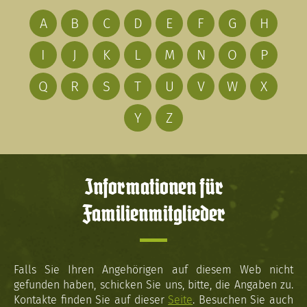
A
B
C
D
E
F
G
H
I
J
K
L
M
N
O
P
Q
R
S
T
U
V
W
X
Y
Z
Informationen für
Familienmitglieder
Falls Sie Ihren Angehörigen auf diesem Web nicht
gefunden haben, schicken Sie uns, bitte, die Angaben zu.
Kontakte finden Sie auf dieser
Seite
. Besuchen Sie auch