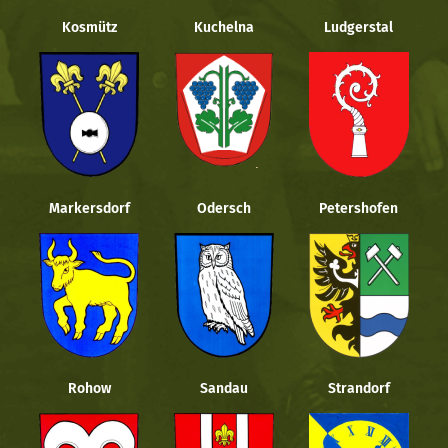
Kosmütz
Kuchelna
Ludgerstal
Markersdorf
Odersch
Petershofen
Rohow
Sandau
Strandorf